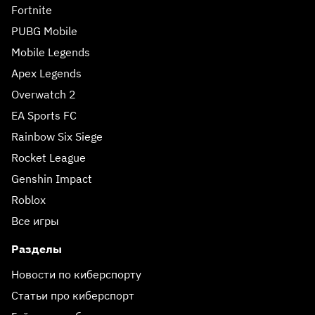
Fortnite
PUBG Mobile
Mobile Legends
Apex Legends
Overwatch 2
EA Sports FC
Rainbow Six Siege
Rocket League
Genshin Impact
Roblox
Все игры
Разделы
Новости по киберспорту
Статьи про киберспорт