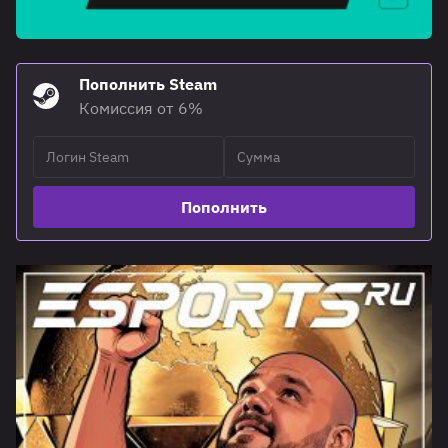
Пополнить Steam
Комиссия от 6%
Пополнить