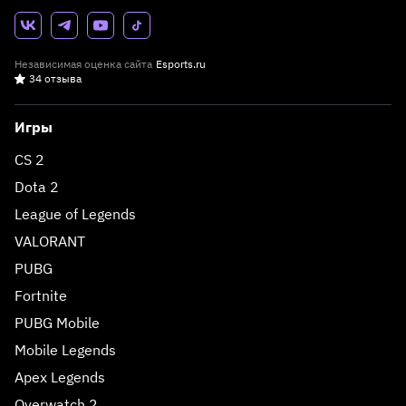
Независимая оценка сайта
Esports.ru
34 отзыва
Игры
CS 2
Dota 2
League of Legends
VALORANT
PUBG
Fortnite
PUBG Mobile
Mobile Legends
Apex Legends
Overwatch 2