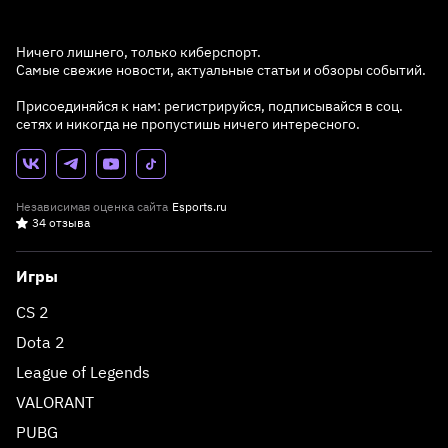
Ничего лишнего, только киберспорт.
Самые свежие новости, актуальные статьи и обзоры событий.
Присоединяйся к нам: регистрируйся, подписывайся в соц.
сетях и никогда не пропустишь ничего интересного.
Независимая оценка сайта
Esports.ru
34 отзыва
Игры
CS 2
Dota 2
League of Legends
VALORANT
PUBG