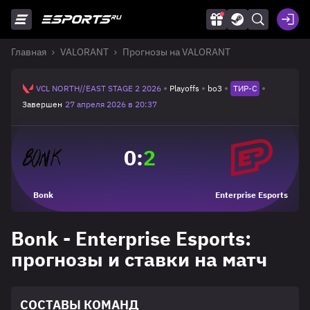
Главная
VALORANT
Прогнозы на VALORANT
VCL NORTH//EAST STAGE 2 2026
Playoffs
bo3
ТИР-C
Завершен
27 апреля 2026 в 20:37
0
:
2
Bonk
Enterprise Esports
Bonk - Enterprise Esports:
прогнозы и ставки на матч
СОСТАВЫ КОМАНД