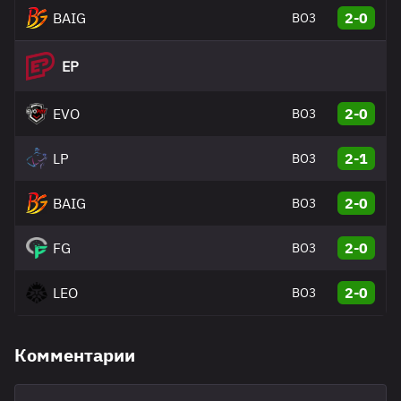
BAIG
2-0
BO3
EP
EVO
2-0
BO3
LP
2-1
BO3
BAIG
2-0
BO3
FG
2-0
BO3
LEO
2-0
BO3
Комментарии