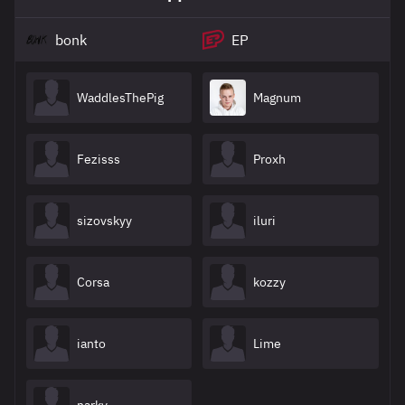
bonk
EP
WaddlesThePig
Magnum
Fezisss
Proxh
sizovskyy
iluri
Corsa
kozzy
ianto
Lime