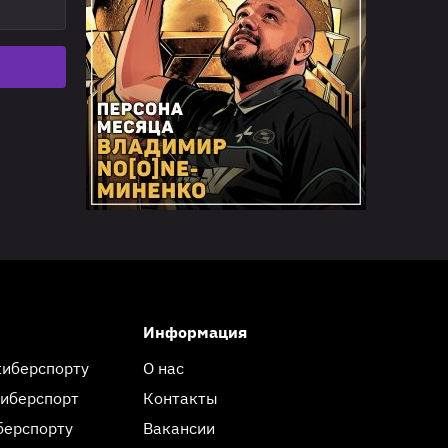
Информация
киберспорту
О нас
киберспорт
Контакты
берспорту
Вакансии