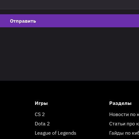
Отправить
Игры
Разделы
CS 2
Новости по 
Dota 2
Статьи про 
League of Legends
Гайды по ки