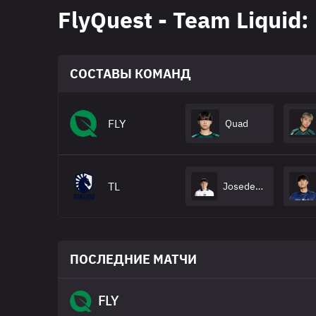
FlyQuest - Team Liquid
СОСТАВЫ КОМАНД
FLY
Quad
TL
Josedeodo
ПОСЛЕДНИЕ МАТЧИ
FLY