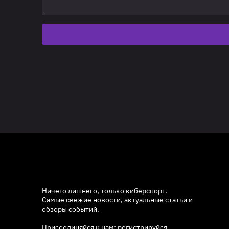
Ничего лишнего, только киберспорт.
Самые свежие новости, актуальные статьи и
обзоры событий.
Присоединяйся к нам: регистрируйся,