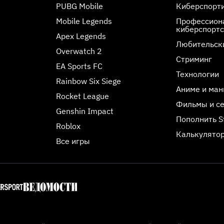
PUBG Mobile
Киберспорт
Mobile Legends
Профессиона
киберспорт
Apex Legends
Любительск
Overwatch 2
Стриминг
EA Sports FC
Технологии
Rainbow Six Siege
Аниме и ман
Rocket League
Фильмы и с
Genshin Impact
Пополнить 
Roblox
Калькулятор
Все игры