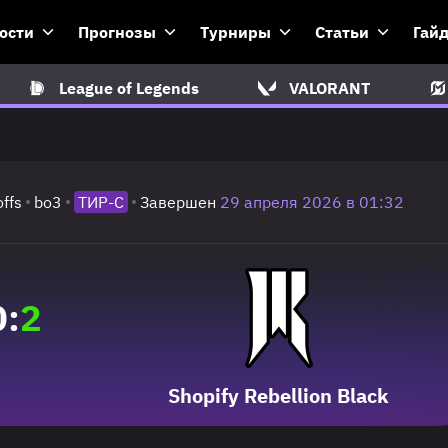
ости
Прогнозы
Турниры
Статьи
Гай
League of Legends
VALORANT
offs
bo3
ТИР-C
Завершен
29 апреля 2026 в 01:32
0
:
2
Shopify Rebellion Black