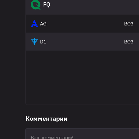
FQ
AG
BO3
D1
BO3
Комментарии