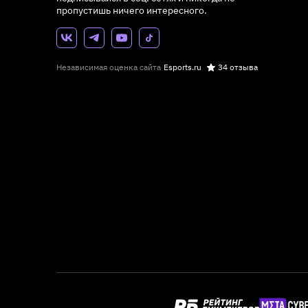
пропустишь ничего интересного.
Независимая оценка сайта
Esports.ru
34 отзыва