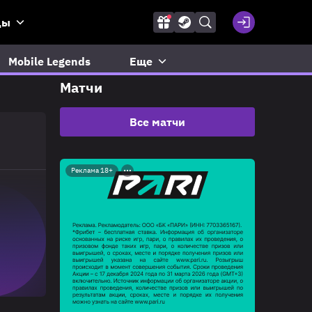
ды
Mobile Legends
Еще
Матчи
Все матчи
Реклама 18+