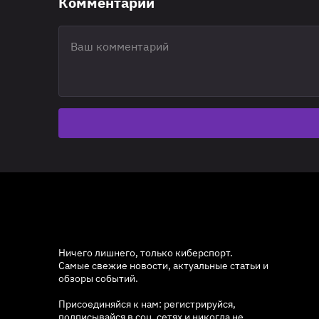
Комментарии
Ничего лишнего, только киберспорт.
Самые свежие новости, актуальные статьи и
обзоры событий.
Присоединяйся к нам: регистрируйся,
подписывайся в соц. сетях и никогда не