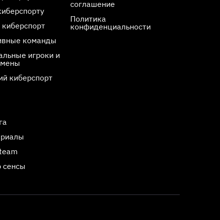
соглашение
киберспорту
Политика
 киберспорт
конфиденциальности
ивные команды
льные игроки и
смены
ий киберспорт
га
ериалы
Steam
 сенсы