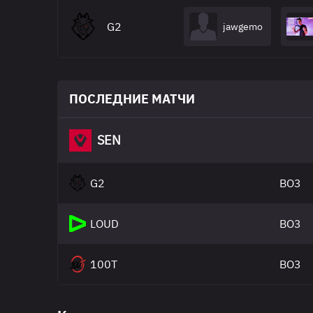
G2
jawgemo
ПОСЛЕДНИЕ МАТЧИ
SEN
G2
BO3
LOUD
BO3
100T
BO3