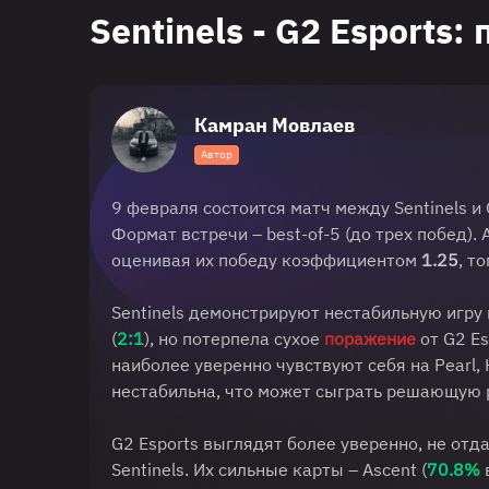
Sentinels - G2 Esports:
Камран Мовлаев
Автор
9 февраля состоится матч между Sentinels и 
Формат встречи – best-of-5 (до трех побед).
оценивая их победу коэффициентом
1.25
, т
Sentinels демонстрируют нестабильную игру
(
2:1
), но потерпела сухое
поражение
от G2 Es
наиболее уверенно чувствуют себя на Pearl, 
нестабильна, что может сыграть решающую р
G2 Esports выглядят более уверенно, не отд
Sentinels. Их сильные карты – Ascent (
70.8%
в