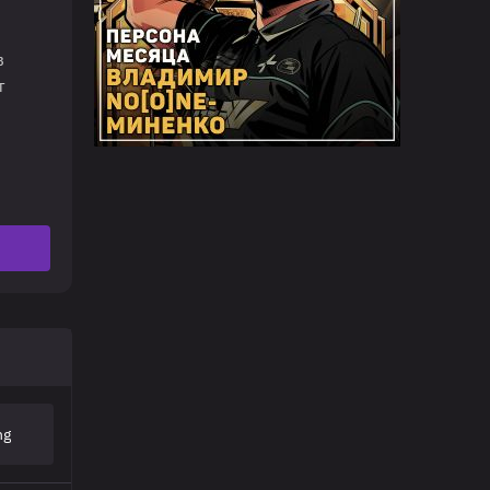
в
т
ng