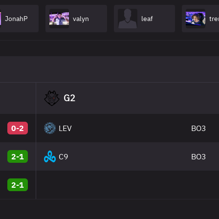
JonahP
valyn
leaf
tre
G2
0-2
LEV
BO3
2-1
C9
BO3
2-1