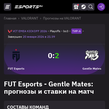
Главная
VALORANT
Прогнозы на VALORANT
VCT EMEA KICKOFF 2026
Playoffs
bo3
ТИР-A
Завершен
20 января 2026 в 21:39
0
:
2
FUT Esports
Gentle Mates
FUT Esports - Gentle Mates:
прогнозы и ставки на матч
СОСТАВЫ КОМАНД