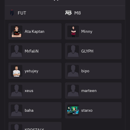
FUT
M8
Ata Kaptan
Minny
MrFaliN
GLYPH
yetujey
bipo
xeus
marteen
baha
starxo