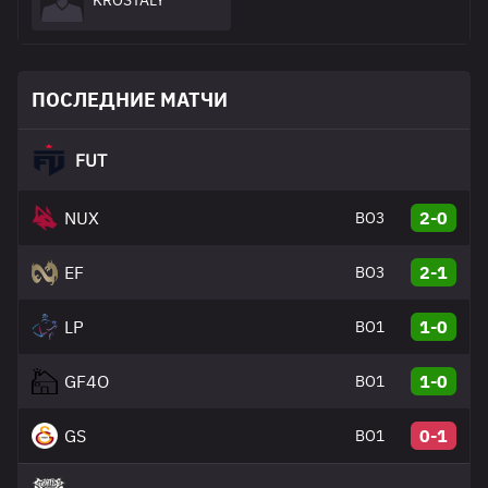
KROSTALY
ПОСЛЕДНИЕ МАТЧИ
FUT
NUX
2-0
BO3
EF
2-1
BO3
LP
1-0
BO1
GF4O
1-0
BO1
GS
0-1
BO1