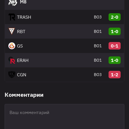
M8
TRASH
2-0
BO3
RBT
1-0
BO1
GS
0-1
BO1
ERAH
1-0
BO1
CGN
1-2
BO3
Комментарии