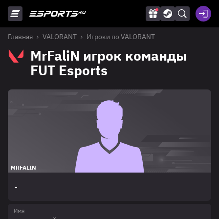
Главная
VALORANT
Игроки по VALORANT
MrFaliN игрок команды
FUT Esports
MRFALIN
-
Имя