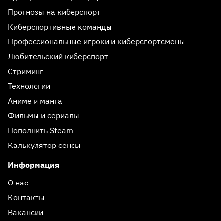
Прогнозы на киберспорт
Киберспортивные команды
Профессиональные игроки и киберспортсмены
Любительский киберспорт
Стриминг
Технологии
Аниме и манга
Фильмы и сериалы
Пополнить Steam
Калькулятор сенсы
Информация
О нас
Контакты
Вакансии