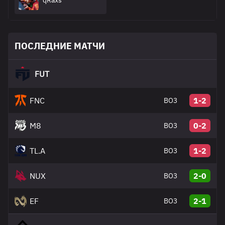
qRaxs
ПОСЛЕДНИЕ МАТЧИ
FUT
FNC
1-2
BO3
M8
0-2
BO3
TL.A
1-2
BO3
NUX
2-0
BO3
EF
2-1
BO3