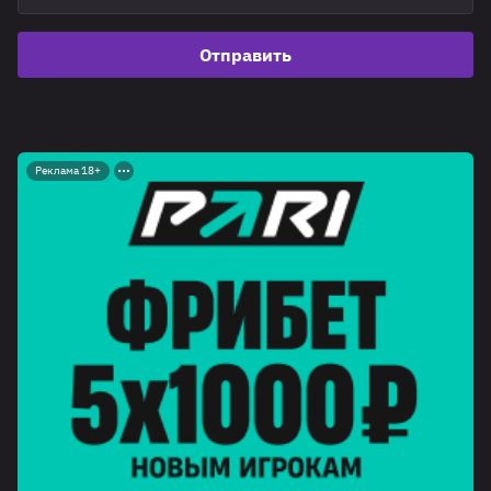
Отправить
Реклама 18+