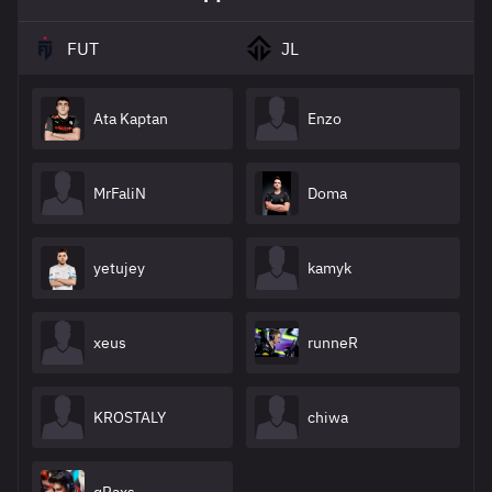
FUT
JL
Ata Kaptan
Enzo
MrFaliN
Doma
yetujey
kamyk
xeus
runneR
KROSTALY
chiwa