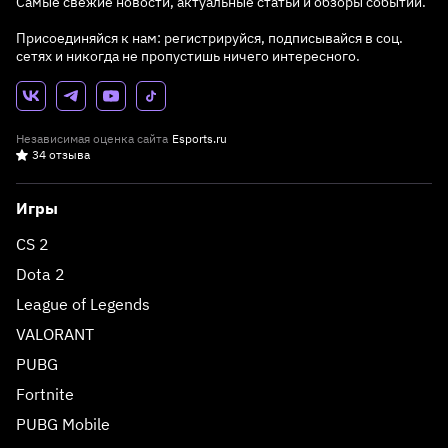
Самые свежие новости, актуальные статьи и обзоры событий.
Присоединяйся к нам: регистрируйся, подписывайся в соц.
сетях и никогда не пропустишь ничего интересного.
Независимая оценка сайта
Esports.ru
34 отзыва
Игры
CS 2
Dota 2
League of Legends
VALORANT
PUBG
Fortnite
PUBG Mobile