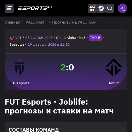
Главная
VALORANT
Прогнозы на VALORANT
VCT EMEA CLASH 2026
Group Alpha
bo3
ТИР-B
Завершен
19 февраля 2026 в 21:10
2
:
0
FUT Esports
Joblife
FUT Esports - Joblife:
прогнозы и ставки на матч
СОСТАВЫ КОМАНД