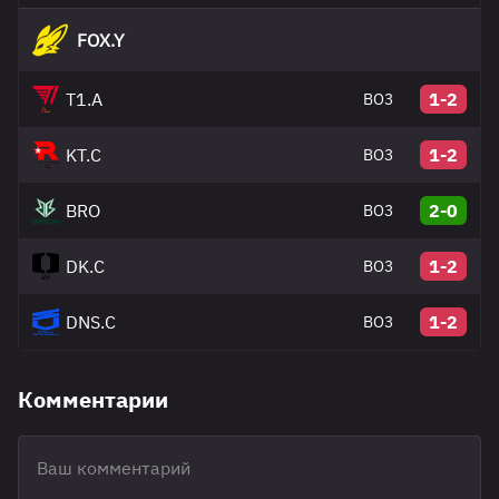
FOX.Y
T1.A
1-2
BO3
KT.C
1-2
BO3
BRO
2-0
BO3
DK.C
1-2
BO3
DNS.C
1-2
BO3
Комментарии