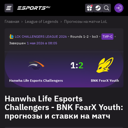
Главная
League of Legends
Прогнозы на матчи LoL
LCK CHALLENGERS LEAGUE 2026
Rounds 1-2
bo3
ТИР-C
Завершен
1 мая 2026 в 08:05
1
:
2
Hanwha Life Esports Challengers
BNK FearX Youth
Hanwha Life Esports
Challengers - BNK FearX Youth:
прогнозы и ставки на матч