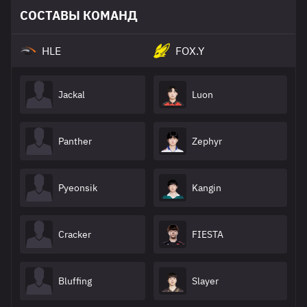
СОСТАВЫ КОМАНД
HLE
FOX.Y
Jackal
Luon
Panther
Zephyr
Pyeonsik
Kangin
Cracker
FIESTA
Bluffing
Slayer