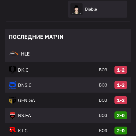
Diable
ПОСЛЕДНИЕ МАТЧИ
HLE
DK.C
1-2
BO3
DNS.C
1-2
BO3
GEN.GA
1-2
BO3
NS.EA
2-0
BO3
KT.C
2-0
BO3