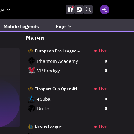
ды
Mobile Legends
Еще
Матчи
European Pro League
Live
Regular
Phantom Academy
0
VP.Prodigy
0
Tipsport Cup Open #1
Live
eSuba
0
Brute
0
Nexus League
Live