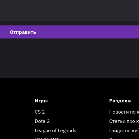
Отправить
Игры
Разделы
CS 2
Новости по 
Dota 2
Статьи про 
League of Legends
Гайды по ки