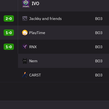
IVO
2-0
Jackky and friends
BO3
1-0
PlayTime
BO3
1-0
RNX
BO3
Nem
BO3
CARST
BO3