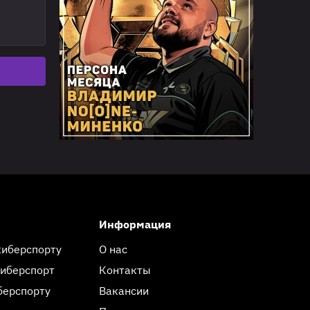
Информация
киберспорту
О нас
киберспорт
Контакты
берспорту
Вакансии