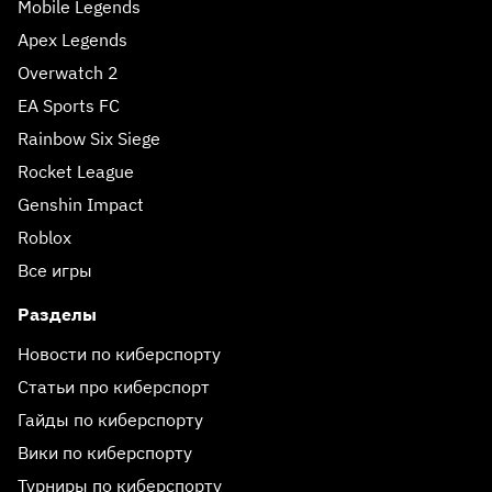
Mobile Legends
Apex Legends
Overwatch 2
EA Sports FC
Rainbow Six Siege
Rocket League
Genshin Impact
Roblox
Все игры
Разделы
Новости по киберспорту
Статьи про киберспорт
Гайды по киберспорту
Вики по киберспорту
Турниры по киберспорту