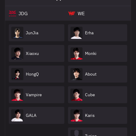
JDG
WE
JunJia
Erha
Xiaoxu
Monki
HongQ
About
Vampire
Cube
GALA
Karis