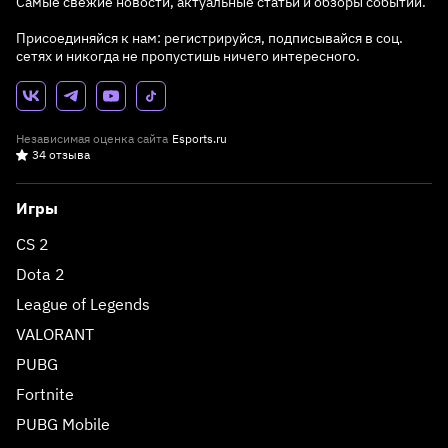
Самые свежие новости, актуальные статьи и обзоры событий.
Присоединяйся к нам: регистрируйся, подписывайся в соц.
сетях и никогда не пропустишь ничего интересного.
Независимая оценка сайта
Esports.ru
34 отзыва
Игры
CS 2
Dota 2
League of Legends
VALORANT
PUBG
Fortnite
PUBG Mobile