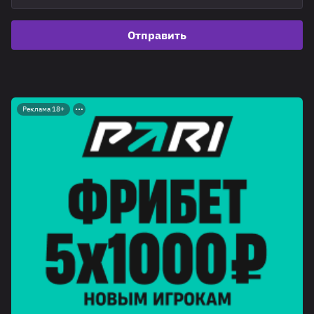
Отправить
Реклама 18+