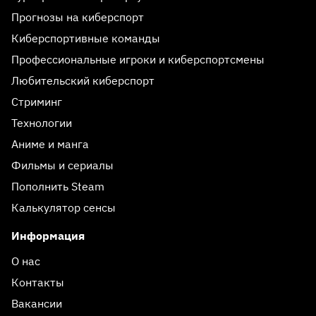
Прогнозы на киберспорт
Киберспортивные команды
Профессиональные игроки и киберспортсмены
Любительский киберспорт
Стриминг
Технологии
Аниме и манга
Фильмы и сериалы
Пополнить Steam
Калькулятор сенсы
Информация
О нас
Контакты
Вакансии