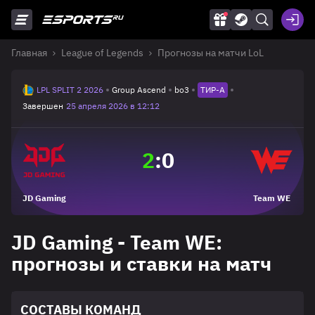
Главная
League of Legends
Прогнозы на матчи LoL
LPL SPLIT 2 2026
Group Ascend
bo3
ТИР-A
Завершен
25 апреля 2026 в 12:12
2
:
0
JD Gaming
Team WE
JD Gaming - Team WE:
прогнозы и ставки на матч
СОСТАВЫ КОМАНД