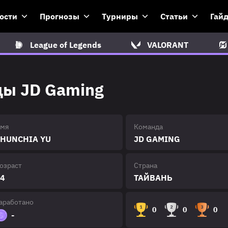
ости
Прогнозы
Турниры
Статьи
Гай
League of Legends
VALORANT
ды JD Gaming
мя
Команда
HUNCHIA YU
JD GAMING
озраст
Страна
4
ТАЙВАНЬ
аработано
0
0
0
-