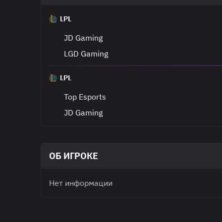
LPL
JD Gaming
LGD Gaming
LPL
Top Esports
JD Gaming
ОБ ИГРОКЕ
Нет информации