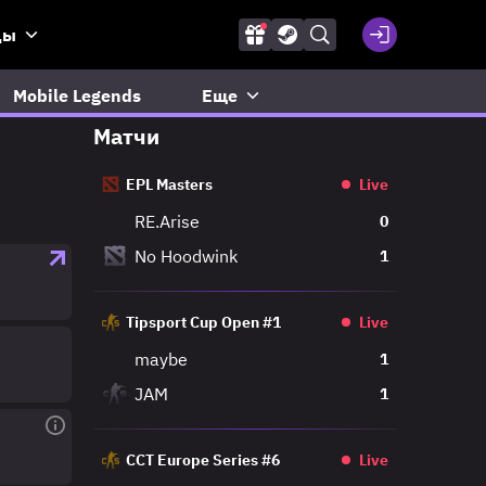
ды
Mobile Legends
Еще
Матчи
EPL Masters
Live
RE.Arise
0
No Hoodwink
1
Tipsport Cup Open #1
Live
maybe
1
JAM
1
CCT Europe Series #6
Live