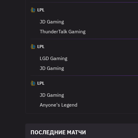
LPL
JD Gaming
ThunderTalk Gaming
LPL
LGD Gaming
JD Gaming
LPL
JD Gaming
Anyone's Legend
ПОСЛЕДНИЕ МАТЧИ