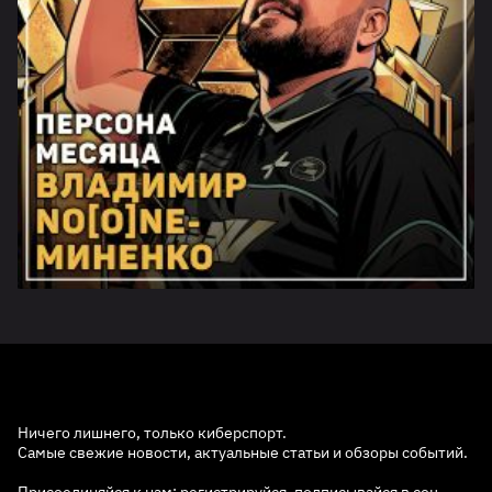
Ничего лишнего, только киберспорт.
Самые свежие новости, актуальные статьи и обзоры событий.