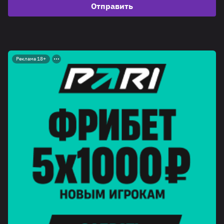
Отправить
Реклама 18+