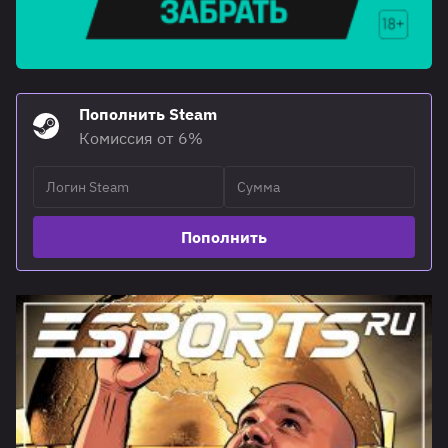
Пополнить Steam
Комиссия от 6%
Пополнить