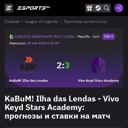
Главная
League of Legends
Прогнозы на матчи LoL
CIRCUITO DESAFIANTE SPLIT 1 2026
Playoffs
bo5
ТИР-C
Завершен
20 мая 2026 в 23:04
2
:
3
KaBuM! Ilha das Lendas
Vivo Keyd Stars Academy
KaBuM! Ilha das Lendas - Vivo
Keyd Stars Academy:
прогнозы и ставки на матч