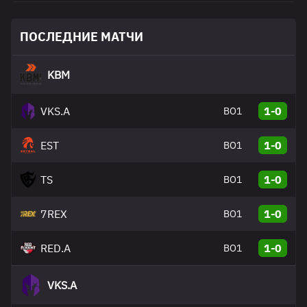
ПОСЛЕДНИЕ МАТЧИ
KBM
VKS.A
1-0
BO1
EST
1-0
BO1
TS
1-0
BO1
7REX
1-0
BO1
RED.A
1-0
BO1
VKS.A