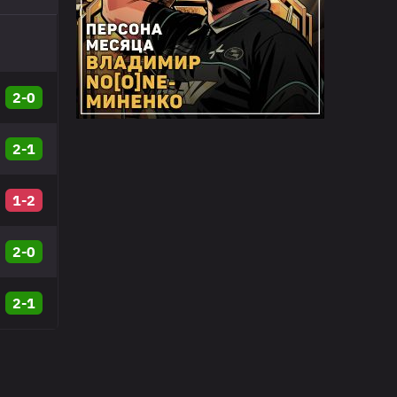
2-0
2-1
1-2
2-0
2-1