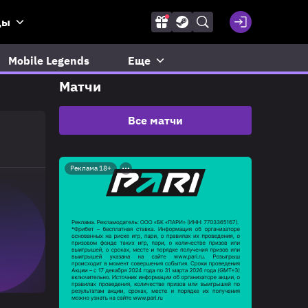
ды
Mobile Legends
Еще
Матчи
Все матчи
Реклама 18+