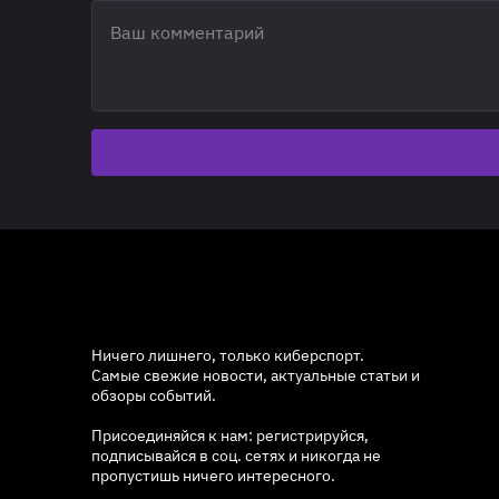
Ничего лишнего, только киберспорт.
Самые свежие новости, актуальные статьи и
обзоры событий.
Присоединяйся к нам: регистрируйся,
подписывайся в соц. сетях и никогда не
пропустишь ничего интересного.