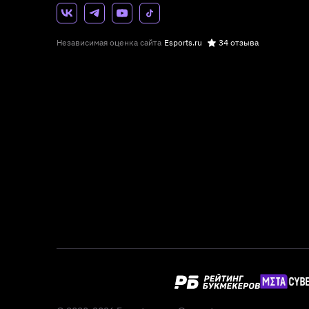
Независимая оценка сайта
Esports.ru
34 отзыва