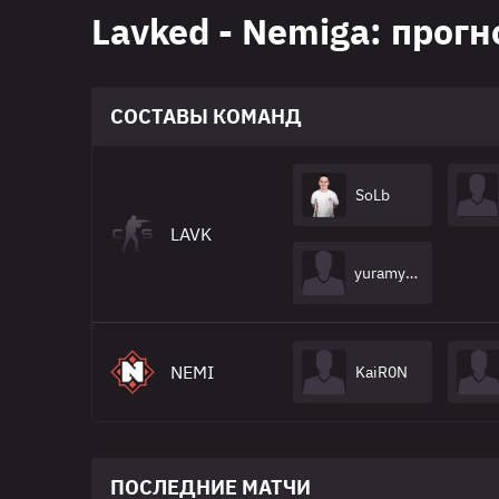
Lavked - Nemiga: прогн
СОСТАВЫ КОМАНД
SoLb
LAVK
yuramyata
NEMI
KaiR0N
ПОСЛЕДНИЕ МАТЧИ