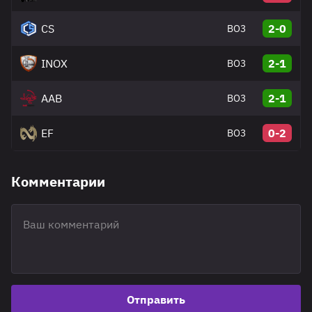
CS
2-0
BO3
INOX
2-1
BO3
AAB
2-1
BO3
EF
0-2
BO3
Комментарии
Отправить