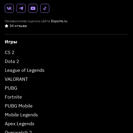
Независимая оценка сайта
Esports.ru
34 отзыва
Игры
CS 2
Dota 2
League of Legends
VALORANT
PUBG
Fortnite
PUBG Mobile
Mobile Legends
Apex Legends
Overwatch 2