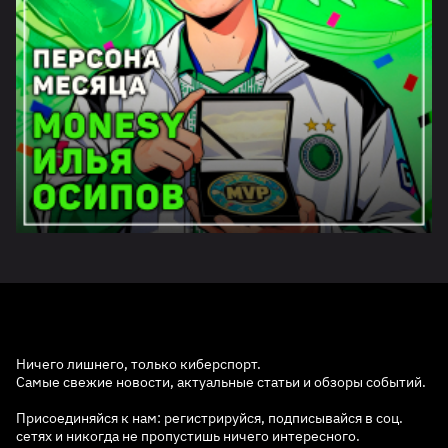
Ничего лишнего, только киберспорт.
Самые свежие новости, актуальные статьи и обзоры событий.
Присоединяйся к нам: регистрируйся, подписывайся в соц.
сетях и никогда не пропустишь ничего интересного.