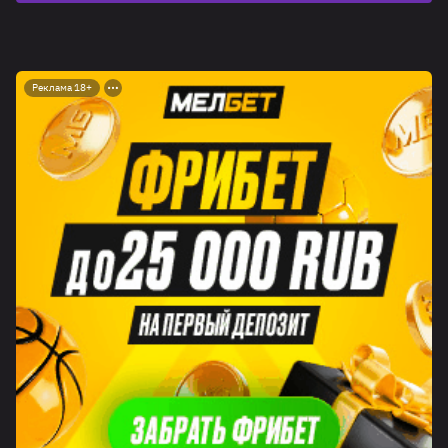
Реклама 18+