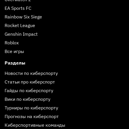
EA Sports FC
Rainbow Six Siege
Rocket League
Genshin Impact
Roblox
Все игры
Разделы
Новости по киберспорту
Статьи про киберспорт
Гайды по киберспорту
Вики по киберспорту
Турниры по киберспорту
Прогнозы на киберспорт
Киберспортивные команды