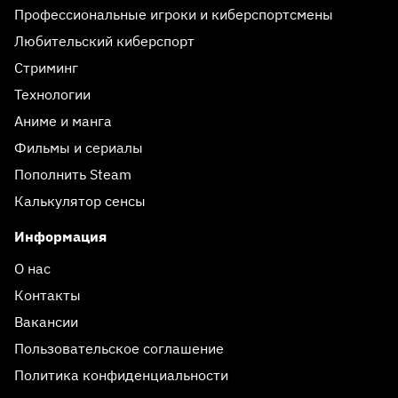
Профессиональные игроки и киберспортсмены
Любительский киберспорт
Стриминг
Технологии
Аниме и манга
Фильмы и сериалы
Пополнить Steam
Калькулятор сенсы
Информация
О нас
Контакты
Вакансии
Пользовательское соглашение
Политика конфиденциальности