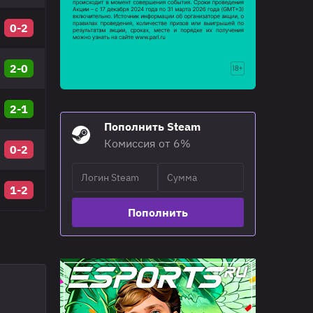
0-2
2-0
2-1
Пополнить Steam
Комиссия от 6%
0-2
1-2
Пополнить