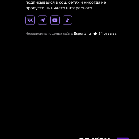
подписывайся в соц. сетях и никогда не
пропустишь ничего интересного.
Независимая оценка сайта
Esports.ru
34 отзыва