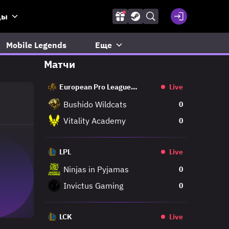
ды
Mobile Legends
Еще
Матчи
European Pro League
Live
Regular
Bushido Wildcats
0
Vitality Academy
0
LPL
Live
Ninjas in Pyjamas
0
Invictus Gaming
0
LCK
Live