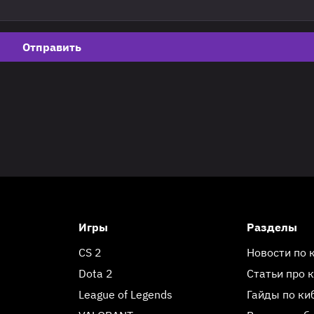
Отправить
Игры
Разделы
CS 2
Новости по 
Dota 2
Статьи про 
League of Legends
Гайды по ки