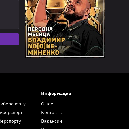
Информация
киберспорту
О нас
киберспорт
Контакты
берспорту
Вакансии