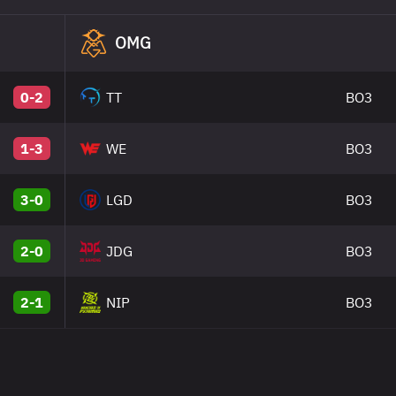
OMG
0-2
TT
BO3
1-3
WE
BO3
3-0
LGD
BO3
2-0
JDG
BO3
2-1
NIP
BO3