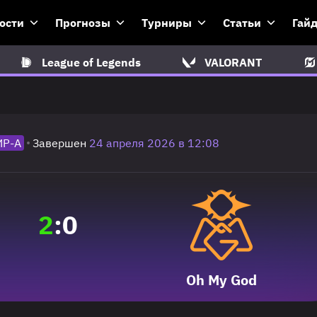
ости
Прогнозы
Турниры
Статьи
Гай
League of Legends
VALORANT
ИР-A
Завершен
24 апреля 2026 в 12:08
2
:
0
Oh My God