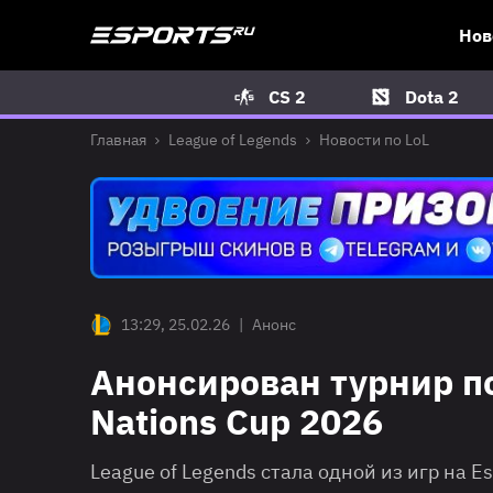
Нов
CS 2
Dota 2
Главная
League of Legends
Новости по LoL
13:29, 25.02.26
|
Анонс
Анонсирован турнир по 
Nations Cup 2026
League of Legends стала одной из игр на E