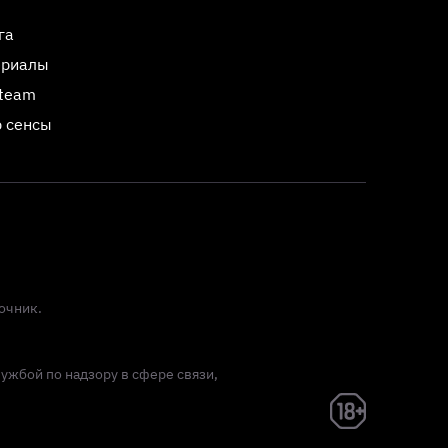
га
ериалы
Steam
 сенсы
очник.
лужбой по надзору в сфере связи,