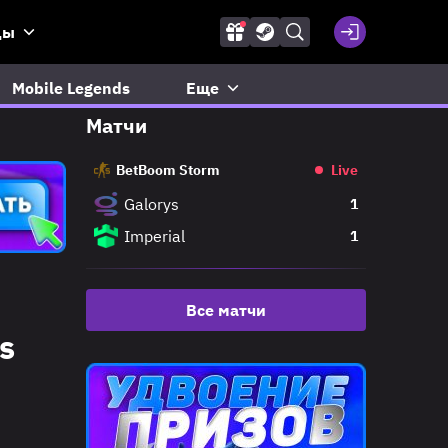
ды
Mobile Legends
Еще
Матчи
BetBoom Storm
Live
Galorys
1
Imperial
1
Все матчи
s