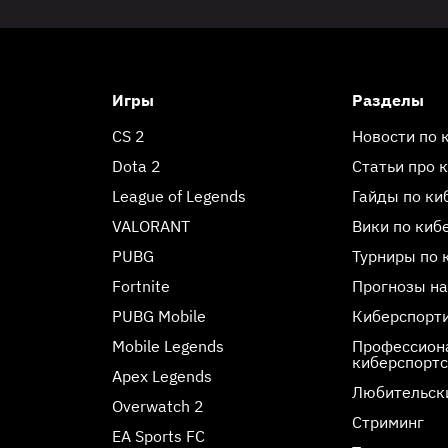
Игры
Разделы
CS 2
Новости по 
Dota 2
Статьи про 
League of Legends
Гайды по ки
VALORANT
Вики по киб
PUBG
Турниры по 
Fortnite
Прогнозы на
PUBG Mobile
Киберспорт
Mobile Legends
Профессиона
киберспорт
Apex Legends
Любительск
Overwatch 2
Стриминг
EA Sports FC