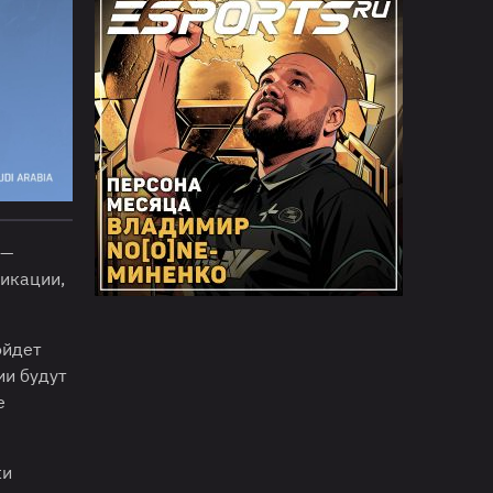
 —
икации,
ойдет
ии будут
e
ки