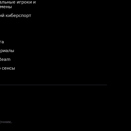
льные игроки и
смены
ий киберспорт
га
ериалы
Steam
 сенсы
очник.