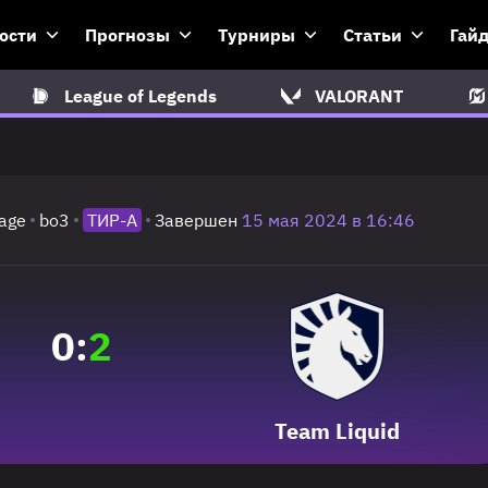
ости
Прогнозы
Турниры
Статьи
Гай
League of Legends
VALORANT
age
bo3
ТИР-A
Завершен
15 мая 2024 в 16:46
0
:
2
Team Liquid