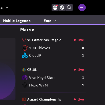
ды
Mobile Legends
Еще
Матчи
VCT Americas Stage 2
Live
100 Thieves
0
Cloud9
1
CBLOL
Live
Vivo Keyd Stars
1
Fluxo W7M
1
Asgard Championship
Live