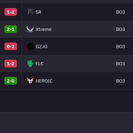
1-2
SR
BO3
2-1
Xtreme
BO3
0-2
G2.iG
BO3
1-2
FLC
BO3
2-0
HEROIC
BO3