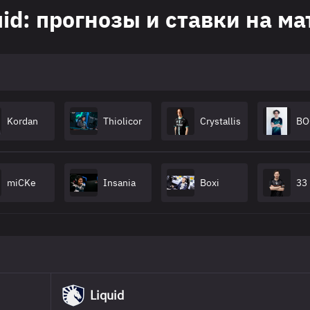
uid: прогнозы и ставки на ма
Kordan
Thiolicor
Crystallis
BO
miCKe
Insania
Boxi
33
Liquid