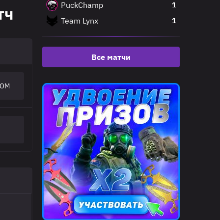
PuckChamp
1
тч
Team Lynx
1
Все матчи
OM