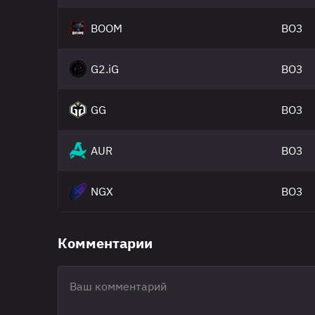
BOOM
BO3
G2.iG
BO3
GG
BO3
AUR
BO3
NGX
BO3
Комментарии