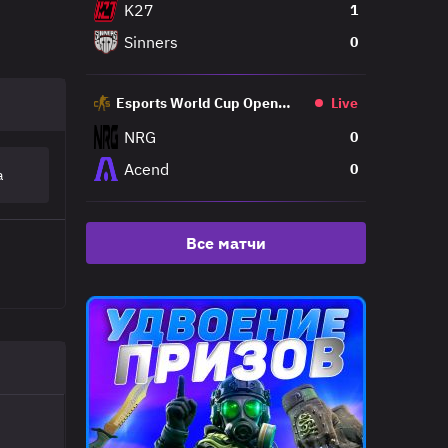
K27
1
Sinners
0
Esports World Cup Open
Live
Qualifier
NRG
0
Acend
0
a
Все матчи