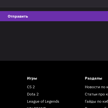
Отправить
Игры
Разделы
CS 2
Новости по 
Dota 2
Статьи про 
League of Legends
Гайды по ки