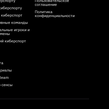
ерспорту
Пользовательское
соглашение
киберспорту
Политика
 киберспорт
конфиденциальности
ивные команды
льные игроки и
смены
ий киберспорт
га
ериалы
Steam
 сенсы