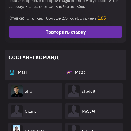
равная борьба, в которой
magic
вполне могут зацепиться
за результат за счет сильной стрельбы.
Ставка:
Тотал карт больше 2.5, коэффициент
1.85
.
Повторить ставку
СОСТАВЫ КОМАНД
MNTE
MGC
afro
sFade8
Gizmy
MaSvAl