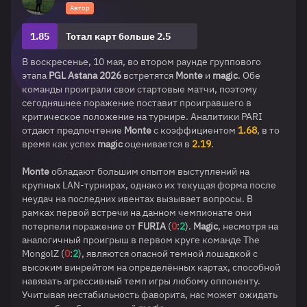
Автор
1.85
Тотал карт больше 2.5
В воскресенье, 10 мая, во втором раунде группового
этапа
PGL Astana 2026
встретятся
Monte
и
magic
. Обе
команды проиграли свои стартовые матчи, поэтому
сегодняшнее поражение поставит проигравшего в
критическое положение на турнире. Аналитики PARI
отдают предпочтение
Monte
с коэффициентом
1.68
, в то
время как успех
magic
оценивается в
2.19
.
Monte
обладают большим опытом выступлений на
крупных LAN-турнирах, однако их текущая форма после
неудач на последних ивентах вызывает вопросы. В
рамках первой встречи на данном чемпионате они
потерпели поражение от
FURIA
(
0
:
2
).
Magic
, несмотря на
аналогичный проигрыш в первом круге команде The
MongolZ (
0
:
2
), являются опасной темной лошадкой с
высоким винрейтом на определённых картах, способной
навязать агрессивный темп игры любому оппоненту.
Учитывая нестабильность фаворита, нас может ожидать