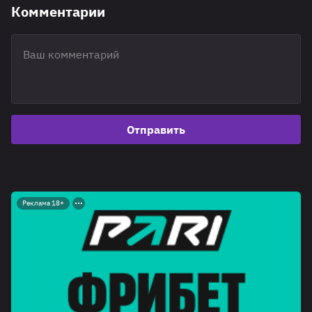
Комментарии
Отправить
Реклама 18+