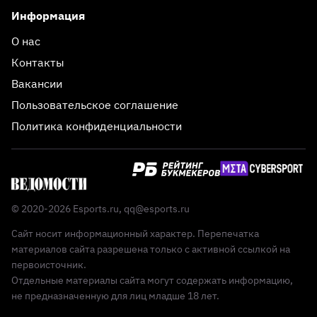
Информация
О нас
Контакты
Вакансии
Пользовательское соглашение
Политика конфиденциальности
© 2020-2026 Esports.ru,
qq@esports.ru
Сайт носит информационный характер. Перепечатка
материалов сайта разрешена только с активной ссылкой на
первоисточник.
Отдельные материалы сайта могут содержать информацию,
не предназначенную для лиц младше 18 лет.