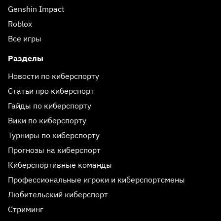
Genshin Impact
Roblox
Все игры
Разделы
Новости по киберспорту
Статьи про киберспорт
Гайды по киберспорту
Вики по киберспорту
Турниры по киберспорту
Прогнозы на киберспорт
Киберспортивные команды
Профессиональные игроки и киберспортсмены
Любительский киберспорт
Стриминг