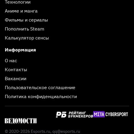
Технологии
Аниме и манга
Фильмы и сериалы
Пополнить Steam
Калькулятор сенсы
Информация
О нас
Контакты
Вакансии
Пользовательское соглашение
Политика конфиденциальности
© 2020-2026 Esports.ru,
qq@esports.ru