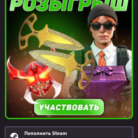
Пополнить Steam