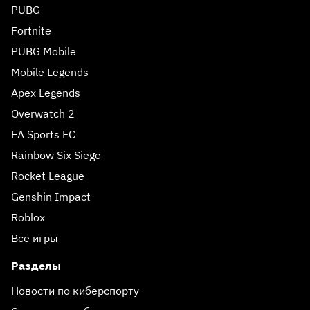
PUBG
Fortnite
PUBG Mobile
Mobile Legends
Apex Legends
Overwatch 2
EA Sports FC
Rainbow Six Siege
Rocket League
Genshin Impact
Roblox
Все игры
Разделы
Новости по киберспорту