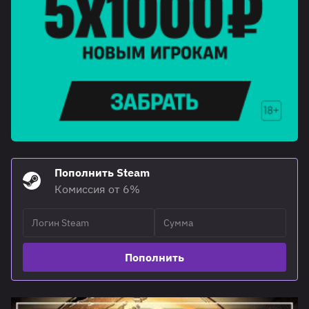
Пополнить Steam
Комиссия от 6%
Пополнить