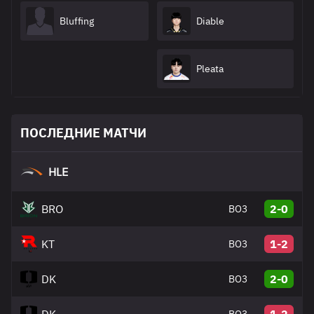
Bluffing
Diable
Pleata
ПОСЛЕДНИЕ МАТЧИ
HLE
BRO
2-0
BO3
KT
1-2
BO3
DK
2-0
BO3