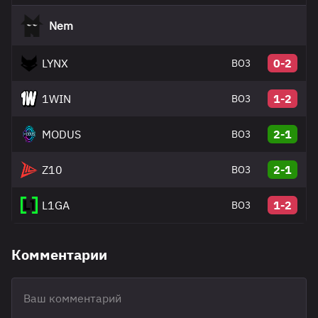
Nem
LYNX
0-2
BO3
1WIN
1-2
BO3
MODUS
2-1
BO3
Z10
2-1
BO3
L1GA
1-2
BO3
Комментарии