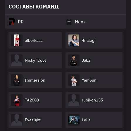
СОСТАВЫ КОМАНД
PR
Nem
alberkaaa
4nalog
Nicky`Cool
Jabz
Immersion
YamSun
TA2000
rubikon155
Eyesight
Lelis