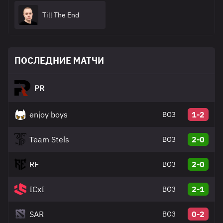
Till The End
ПОСЛЕДНИЕ МАТЧИ
PR
enjoy boys
1-2
BO3
Team Stels
2-0
BO3
RE
2-0
BO3
ICxI
2-1
BO3
SAR
0-2
BO3