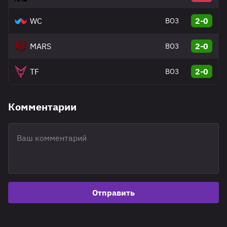
WC
2-0
BO3
MARS
2-0
BO3
TF
2-0
BO3
Комментарии
Отправить