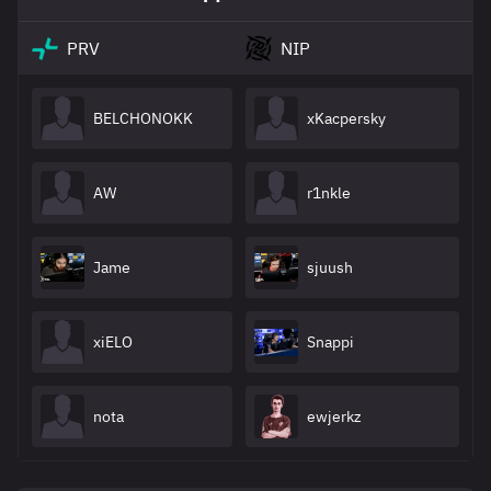
PRV
NIP
BELCHONOKK
xKacpersky
AW
r1nkle
Jame
sjuush
xiELO
Snappi
nota
ewjerkz