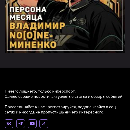
Ничего лишнего, только киберспорт.
Самые свежие новости, актуальные статьи и обзоры событий.
Присоединяйся к нам: регистрируйся, подписывайся в соц.
сетях и никогда не пропустишь ничего интересного.