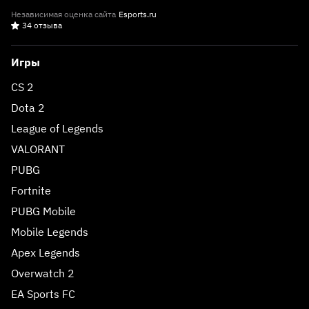
Независимая оценка сайта
Esports.ru
34 отзыва
Игры
CS 2
Dota 2
League of Legends
VALORANT
PUBG
Fortnite
PUBG Mobile
Mobile Legends
Apex Legends
Overwatch 2
EA Sports FC