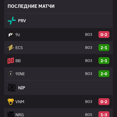
ПОСЛЕДНИЕ МАТЧИ
PRV
9z
0-2
BO3
ECS
2-1
BO3
BB
2-1
BO3
9INE
2-0
BO3
NIP
VNM
0-2
BO3
NRG
1-3
BO5