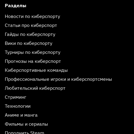
Разделы
Новости по киберспорту
Статьи про киберспорт
Гайды по киберспорту
Вики по киберспорту
Турниры по киберспорту
Прогнозы на киберспорт
Киберспортивные команды
Профессиональные игроки и киберспортсмены
Любительский киберспорт
Стриминг
Технологии
Аниме и манга
Фильмы и сериалы
Пополнить Steam