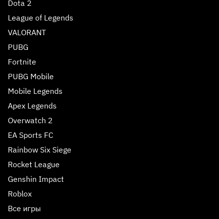
Dota 2
League of Legends
VALORANT
PUBG
Fortnite
PUBG Mobile
Mobile Legends
Apex Legends
Overwatch 2
EA Sports FC
Rainbow Six Siege
Rocket League
Genshin Impact
Roblox
Все игры