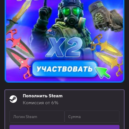
Пополнить Steam
Комиссия от 6%