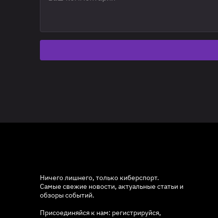
Ничего лишнего, только киберспорт.
Самые свежие новости, актуальные статьи и
обзоры событий.
Присоединяйся к нам: регистрируйся,