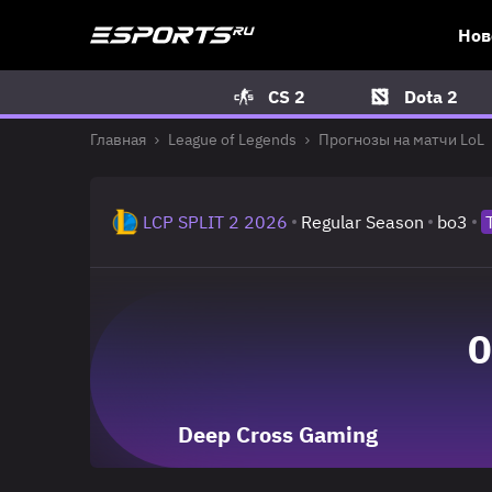
Нов
CS 2
Dota 2
Главная
League of Legends
Прогнозы на матчи LoL
LCP SPLIT 2 2026
Regular Season
bo3
0
Deep Cross Gaming