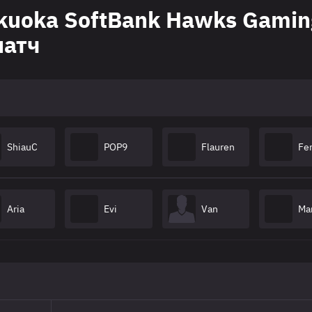
ukuoka SoftBank Hawks Gamin
матч
ShiauC
POP9
Flauren
Fe
Aria
Evi
Van
Ma