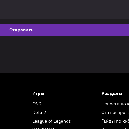
Отправить
Игры
Разделы
CS 2
Новости по 
Dota 2
Статьи про 
League of Legends
Гайды по ки