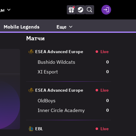
ды
Mobile Legends
Еще
Матчи
ESEA Advanced Europe
Live
Bushido Wildcats
0
XI Esport
0
ESEA Advanced Europe
Live
OldBoys
0
Inner Circle Academy
0
EBL
Live