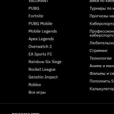
VALORANT
Вики по киб
PUBG
Турниры по 
Fortnite
Прогнозы на
PUBG Mobile
Киберспорт
Mobile Legends
Профессиона
киберспорт
Apex Legends
Любительск
Overwatch 2
Стриминг
EA Sports FC
Технологии
Rainbow Six Siege
Аниме и ман
Rocket League
Фильмы и с
Genshin Impact
Пополнить 
Roblox
Калькулятор
Все игры