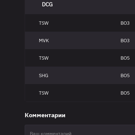
DCG
TSW
BO3
MVK
BO3
TSW
BO5
SHG
BO5
TSW
BO5
Комментарии