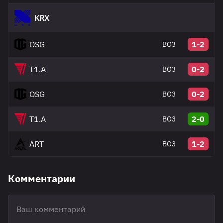
KRX
OSG
1-2
BO3
T1.A
0-2
BO3
OSG
0-2
BO3
T1.A
2-0
BO3
ART
1-2
BO3
Комментарии