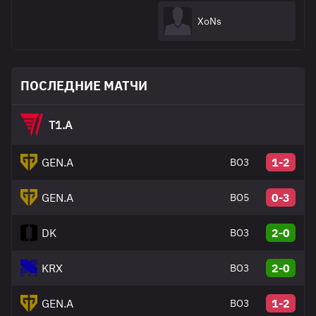
XoNs
ПОСЛЕДНИЕ МАТЧИ
T1.A
GEN.A
1-2
BO3
GEN.A
0-3
BO5
DK
2-0
BO3
KRX
2-0
BO3
GEN.A
1-2
BO3