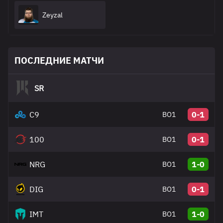
Zeyzal
ПОСЛЕДНИЕ МАТЧИ
SR
C9
0-1
BO1
100
0-1
BO1
NRG
1-0
BO1
DIG
0-1
BO1
IMT
1-0
BO1