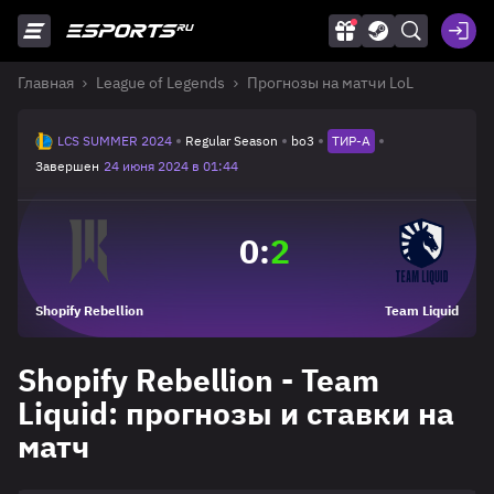
Главная
League of Legends
Прогнозы на матчи LoL
LCS SUMMER 2024
Regular Season
bo3
ТИР-A
Завершен
24 июня 2024 в 01:44
0
:
2
Shopify Rebellion
Team Liquid
Shopify Rebellion - Team
Liquid: прогнозы и ставки на
матч