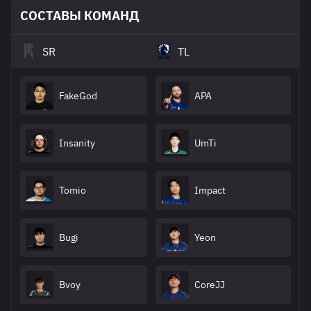
СОСТАВЫ КОМАНД
SR
TL
FakeGod
APA
Insanity
UmTi
Tomio
Impact
Bugi
Yeon
Bvoy
CoreJJ