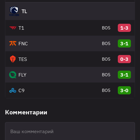
TL
T1
1-3
BO5
FNC
3-1
BO5
TES
0-3
BO5
FLY
3-1
BO5
C9
3-0
BO5
Комментарии