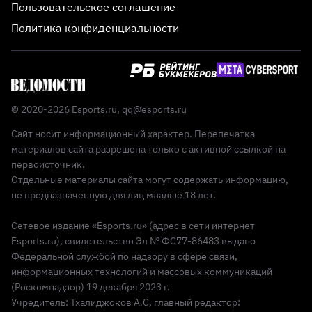
Пользовательское соглашение
Политика конфиденциальности
© 2020-2026 Esports.ru,
qq@esports.ru
Сайт носит информационный характер. Перепечатка
материалов сайта разрешена только с активной ссылкой на
первоисточник.
Отдельные материалы сайта могут содержать информацию,
не предназначенную для лиц младше 18 лет.
Сетевое издание «Esports.ru» (адрес в сети интернет
Esports.ru), свидетельство Эл № ФС77-86483 выдано
Федеральной службой по надзору в сфере связи,
информационных технологий и массовых коммуникаций
(Роскомнадзор) 19 декабря 2023 г.
Учредитель: Тхалиджоков А.С, главный редактор: