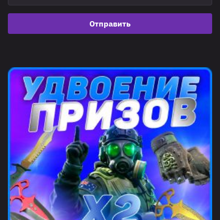
Отправить