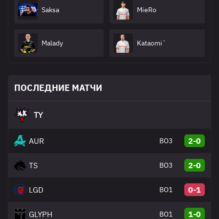
Saksa
MieRo
Malady
Kataomi`
ПОСЛЕДНИЕ МАТЧИ
TY
AUR
2-0
BO3
TS
2-0
BO3
LGD
0-1
BO1
GLYPH
1-0
BO1