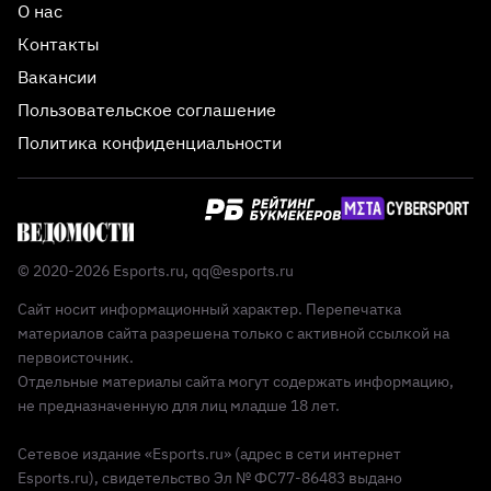
О нас
Контакты
Вакансии
Пользовательское соглашение
Политика конфиденциальности
© 2020-2026 Esports.ru,
qq@esports.ru
Сайт носит информационный характер. Перепечатка
материалов сайта разрешена только с активной ссылкой на
первоисточник.
Отдельные материалы сайта могут содержать информацию,
не предназначенную для лиц младше 18 лет.
Сетевое издание «Esports.ru» (адрес в сети интернет
Esports.ru), свидетельство Эл № ФС77-86483 выдано