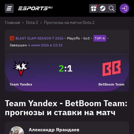
Главная
Dota 2
Прогнозы на матчи Dota 2
BLAST SLAM SEASON 7 2026
Playoffs
bo3
ТИР-A
Завершен
6 июня 2026 в 13:32
2
:
1
Team Yandex
BetBoom Team
Team Yandex - BetBoom Team:
прогнозы и ставки на матч
Александр Ярандаев