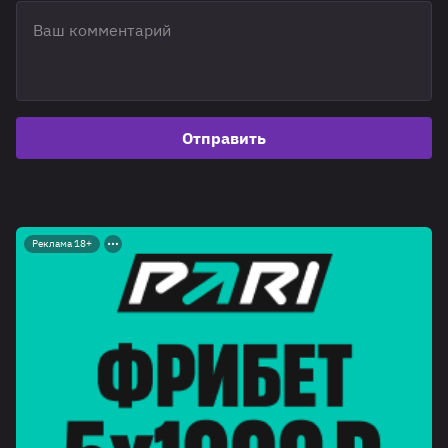
Отправить
Реклама 18+