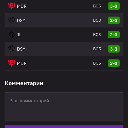
MDR
3-0
BO5
DSY
2-1
BO3
JL
2-0
BO3
DSY
3-1
BO5
MDR
3-0
BO5
Комментарии