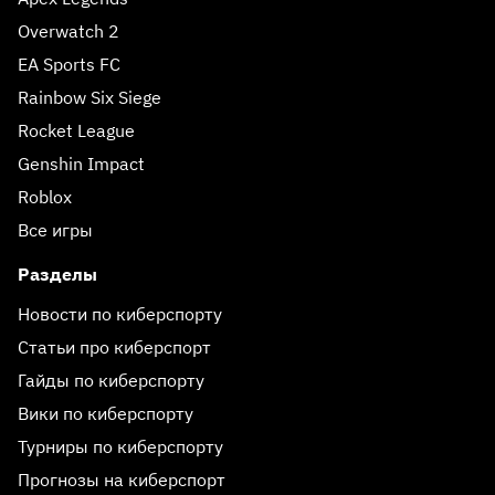
Overwatch 2
EA Sports FC
Rainbow Six Siege
Rocket League
Genshin Impact
Roblox
Все игры
Разделы
Новости по киберспорту
Статьи про киберспорт
Гайды по киберспорту
Вики по киберспорту
Турниры по киберспорту
Прогнозы на киберспорт