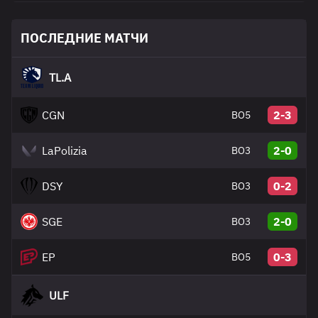
ПОСЛЕДНИЕ МАТЧИ
TL.A
CGN
2-3
BO5
LaPolizia
2-0
BO3
DSY
0-2
BO3
SGE
2-0
BO3
EP
0-3
BO5
ULF