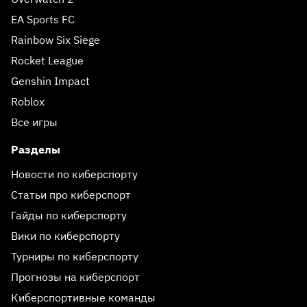
EA Sports FC
Rainbow Six Siege
Rocket League
Genshin Impact
Roblox
Все игры
Разделы
Новости по киберспорту
Статьи про киберспорт
Гайды по киберспорту
Вики по киберспорту
Турниры по киберспорту
Прогнозы на киберспорт
Киберспортивные команды