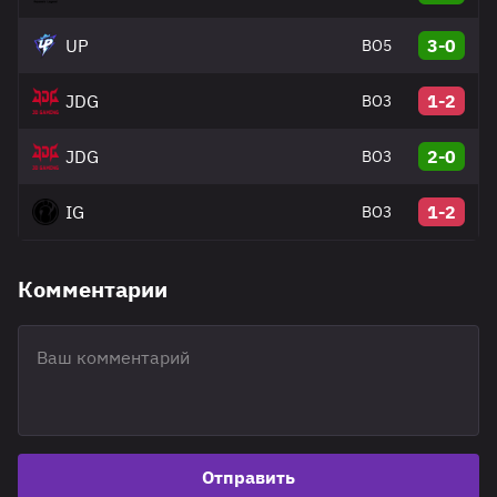
UP
3-0
BO5
JDG
1-2
BO3
JDG
2-0
BO3
IG
1-2
BO3
Комментарии
Отправить