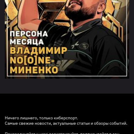
Ничего лишнего, только киберспорт.
Самые свежие новости, актуальные статьи и обзоры событий.