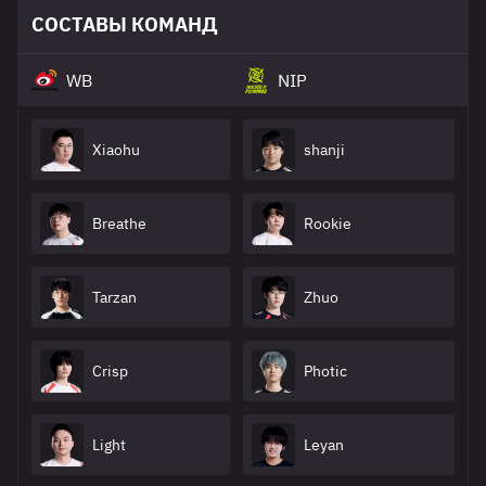
СОСТАВЫ КОМАНД
WB
NIP
Xiaohu
shanji
Breathe
Rookie
Tarzan
Zhuo
Crisp
Photic
Light
Leyan