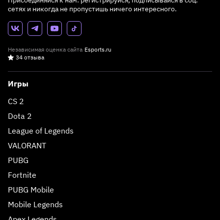
Присоединяйся к нам: регистрируйся, подписывайся в соц.
сетях и никогда не пропустишь ничего интересного.
Независимая оценка сайта
Esports.ru
34 отзыва
Игры
CS 2
Dota 2
League of Legends
VALORANT
PUBG
Fortnite
PUBG Mobile
Mobile Legends
Apex Legends