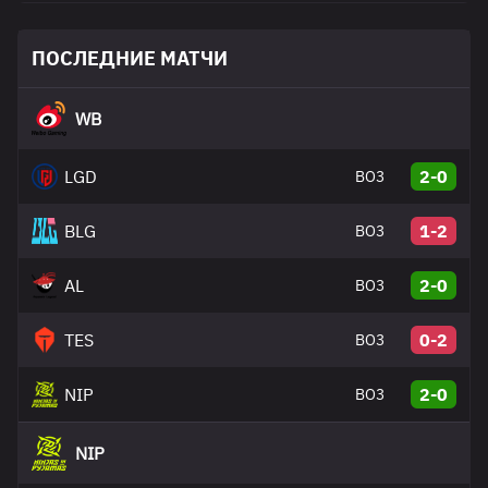
ПОСЛЕДНИЕ МАТЧИ
WB
LGD
2-0
BO3
BLG
1-2
BO3
AL
2-0
BO3
TES
0-2
BO3
NIP
2-0
BO3
NIP