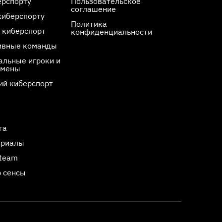
ерспорту
Пользовательское
соглашение
киберспорту
Политика
 киберспорт
конфиденциальности
ивные команды
льные игроки и
смены
ий киберспорт
га
ериалы
Steam
 сенсы