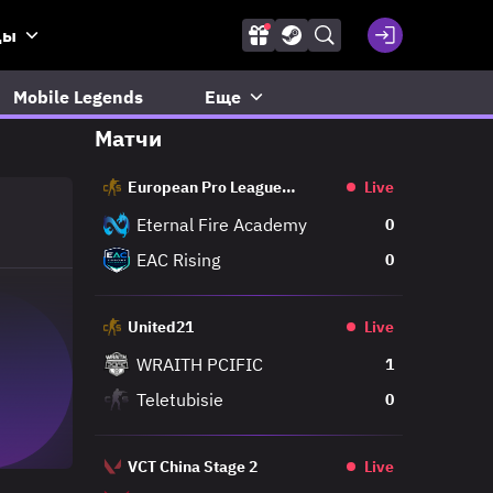
ды
Mobile Legends
Еще
Матчи
European Pro League
Live
Regular
Eternal Fire Academy
0
EAC Rising
0
United21
Live
WRAITH PCIFIC
1
Teletubisie
0
VCT China Stage 2
Live