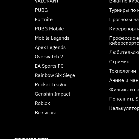
VALORANT
Вики по киб
PUBG
Турниры по 
Fortnite
Прогнозы на
PUBG Mobile
Киберспорт
Mobile Legends
Профессиона
киберспорт
Apex Legends
Любительск
Overwatch 2
Стриминг
EA Sports FC
Технологии
Rainbow Six Siege
Аниме и ман
Rocket League
Фильмы и с
Genshin Impact
Пополнить 
Roblox
Калькулятор
Все игры