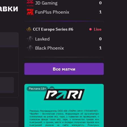
JD Gaming
0
тавки
FunPlus Phoenix
1
CCT Europe Series #6
Live
Lavked
0
Black Phoenix
1
Все матчи
Реклама 18+