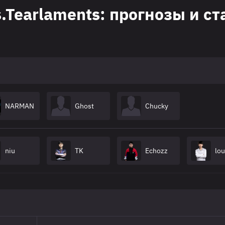
rs.Tearlaments: прогнозы и с
NARMAN
Ghost
Chucky
niu
TK
Echozz
lou