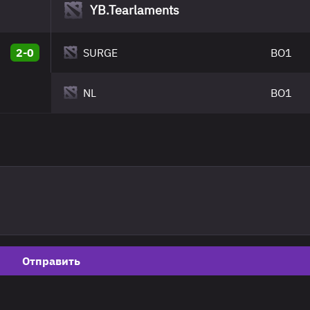
YB.Tearlaments
2-0
SURGE
BO1
NL
BO1
Отправить