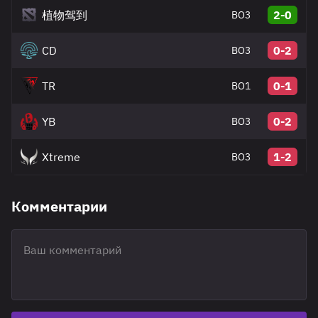
植物驾到
2-0
BO3
CD
0-2
BO3
TR
0-1
BO1
YB
0-2
BO3
Xtreme
1-2
BO3
Комментарии