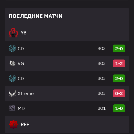
ПОСЛЕДНИЕ МАТЧИ
YB
CD
2-0
BO3
VG
1-2
BO3
CD
2-0
BO3
Xtreme
0-2
BO3
MD
1-0
BO1
REF