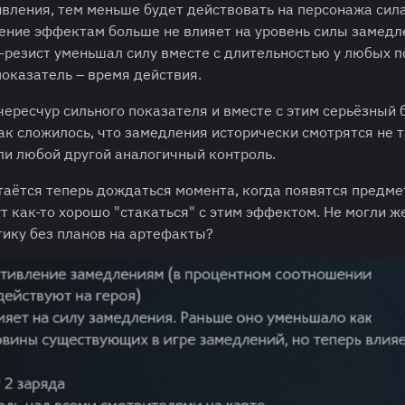
ивления, тем меньше будет действовать на персонажа сил
ление эффектам больше не влияет на уровень силы замедл
с-резист уменьшал силу вместе с длительностью у любых 
показатель – время действия.
 чересчур сильного показателя и вместе с этим серьёзный
ак сложилось, что замедления исторически смотрятся не 
ли любой другой аналогичный контроль.
таётся теперь дождаться момента, когда появятся предме
 как-то хорошо "стакаться" с этим эффектом. Не могли ж
ику без планов на артефакты?