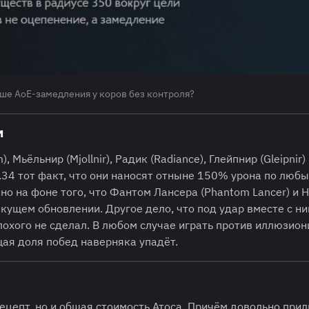
ше АоЕ-замедления у коров без контроля?
м
 Мьёльнир (Mjollnir), Радик (Radiance), Глейпнир (Gleipnir)
7.34 тот факт, что они наносят отныне 150% урона по люб
о на фоне того, что Фантом Лансера (Phantom Lancer) и Н
текущем обновлении. Другое дело, что под удар вместе с н
 плохого не сделал. В любом случае играть против иллюзио
щая доля побед наверняка упадёт.
ецепт, но и общая стоимость Атоса. Причём довольно прил