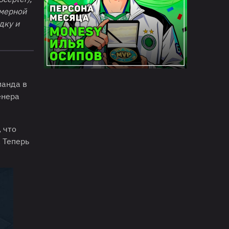
омерной
ядку
и
манда в
енера
, что
 Теперь