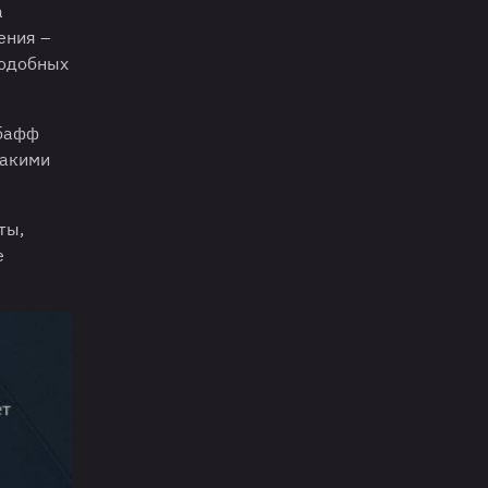
а
ения –
подобных
 бафф
такими
ты,
е