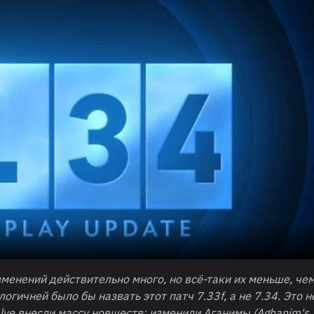
зменений действительно много, но всё-таки их меньше, чем
огичней было бы назвать этот патч 7.33f, а не 7.34. Это н
lve внесли массу новшеств: изменили Аганимы (Aghanim's S