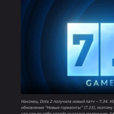
Наконец, Dota 2 получила новый патч – 7.34. И
обновлении "Новые горизонты" (7.33), поэтому л
что сам по себе апдейт оказался маленьким. Va