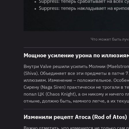
Что может быть луч
Мощное усиление урона по иллюзия
Внутри Valve решили усилить Молнии (Maelstrom),
(Shiva). Объединяет все эти предметы в патче 
иллюзиям. Изменение – положительное. Особенн
Сирену (Naga Siren) практически не трогали в 
попал ЦК (Chaos Knight), а он никому и ничего
отныне, должно быть, намного легче, а их теку
Изменили рецепт Атоса (Rod of Atos)
Важно отметить, что изменился не только сам р