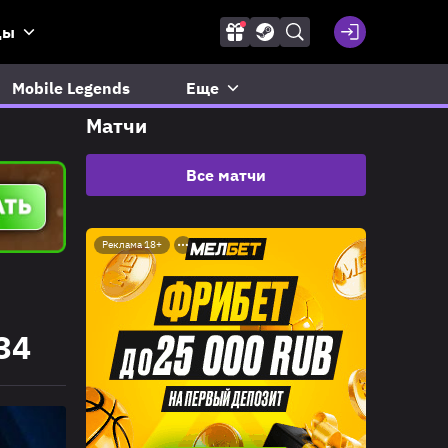
ды
Mobile Legends
Еще
Матчи
Все матчи
Реклама 18+
34