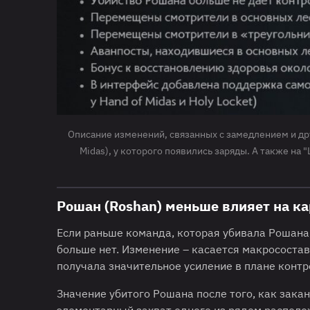
Описание изменений, связанных с замедлением и др
Midas), у которого появились заряды. А также на
Рошан (Roshan) меньше влияет на ка
Если раньше команда, которая убивала Рошана,
больше нет. Изменение – касается макрососта
получала значительное усиление в плане контр
Значение убитого Рошана после того, как зака
элементарный захват одного из рядом располо