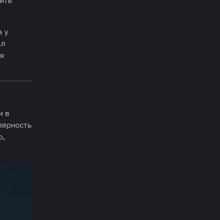
а у
ал
ся
и в
лярность
о,