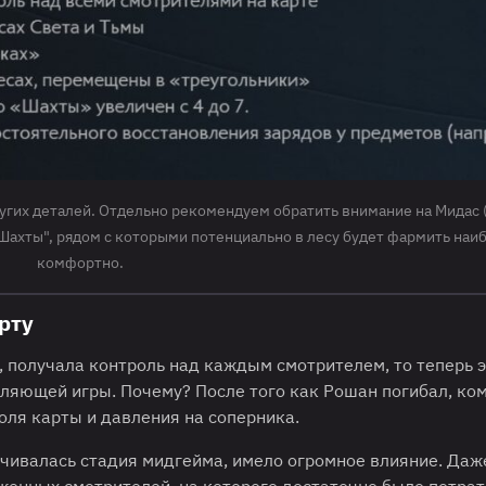
угих деталей. Отдельно рекомендуем обратить внимание на Мидас 
 "Шахты", рядом с которыми потенциально в лесу будет фармить наи
комфортно.
рту
 получала контроль над каждым смотрителем, то теперь э
вляющей игры. Почему? После того как Рошан погибал, ко
оля карты и давления на соперника.
нчивалась стадия мидгейма, имело огромное влияние. Даж
женных смотрителей, на которого достаточно было потрат