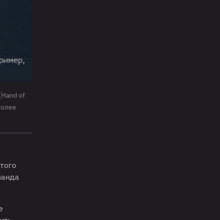
(Hand of
более
того
манда
е
ить