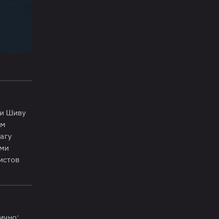
 и Шиву
ым
агу
ими
нистов
ично: