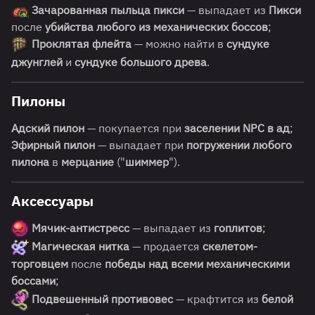
Зачарованная пыльца пикси
— выпадает из
Пикси
после
убийства любого из механических боссов
;
Проклятая флейта
— можно найти в
сундуке
джунглей
и
сундуке большого древа
.
Пилоны
Адский пилон
— покупается при
заселении NPC в ад
;
Эфирный пилон
— выпадает при
погружении любого
пилона
в
мерцание
("
шиммер
").
Аксессуары
Мячик-антистресс
— выпадает из
гоплитов
;
Магическая нитка
— продается
скелетом-
торговцем
после
победы над всеми механическими
боссами
;
Подвешенный противовес
— крафтится из
белой