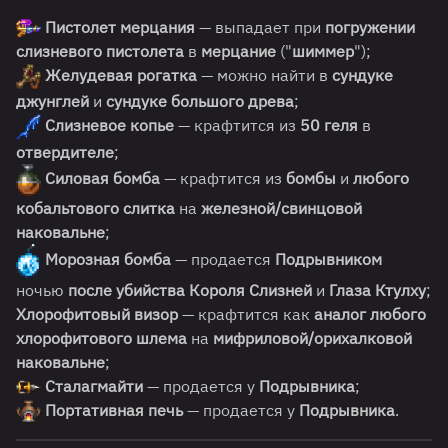
Пистолет мерцания
— выпадает при
погружении
слизневого пистолета
в
мерцание
("
шиммер
");
Желудевая рогатка
— можно найти в
сундуке
джунглей
и
сундуке большого древа
;
Слизневое копье
— крафтится из
50 геля
в
отвердителе
;
Силовая бомба
— крафтится из
бомбы
и
любого
кобальтового слитка
на
железной/свинцовой
наковальне
;
Морозная бомба
— продается
Подрывником
ночью
после убийства
Короля Слизней
и
Глаза Ктулху
;
Хлорофитовый визор
— крафтится как
аналог любого
хлорофитового шлема
на
мифриловой/орихалковой
наковальне
;
Сталагмайти
— продается у
Подрывника
;
Портативная печь
— продается у
Подрывника
.