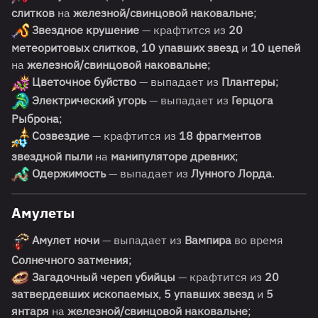
слитков
на
железной/свинцовой наковальне
;
Звездное крушение
— крафтится из
20
метеоритовых слитков
,
10 упавших звезд
и
10 цепей
на
железной/свинцовой наковальне
;
Цветочное буйство
— выпадает из
Плантеры
;
Электрический угорь
— выпадает из
Герцога
Рыброна
;
Созвездие
— крафтится из
18 фрагментов
звездной пыли
на
манипуляторе древних
;
Одержимость
— выпадает из
Лунного Лорда
.
Амулеты
Амулет ночи
— выпадает из
Вампира
во время
Солнечного затмения
;
Загадочный череп убийцы
— крафтится из
20
затвердевших ископаемых
,
5 упавших звезд
и
5
янтаря
на
железной/свинцовой наковальне
;