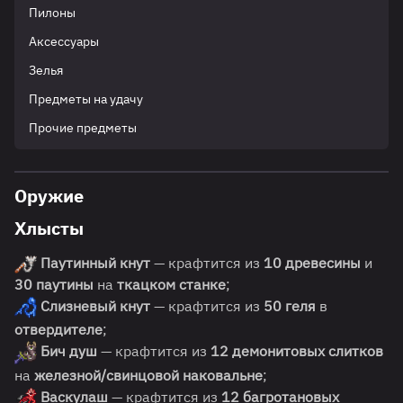
Пилоны
Аксессуары
Зелья
Предметы на удачу
Прочие предметы
Оружие
Хлысты
Паутинный кнут
— крафтится из
10 древесины
и
30 паутины
на
ткацком станке
;
Слизневый кнут
— крафтится из
50 геля
в
отвердителе
;
Бич душ
— крафтится из
12 демонитовых слитков
на
железной/свинцовой наковальне
;
Васкулаш
— крафтится из
12 багротановых