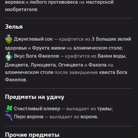
веревки
и
любого противовеса
на
мастерской
изобретателя
.
Зелья
Джунглевый сок
— крафтится из
3 Больших зелий
здоровья
и
Фрукта жизни
на
алхимическом столе
;
Вкус Бога Факелов
— крафтится из
Банки воды
,
Днецвета
,
Луноцвета
,
Огнецвета
и
Факела
на
алхимическом столе
после завершения
квеста Бога
Факелов
.
Предметы на удачу
Счастливый клевер
— выпадает из
травы
;
Перо ворона
— выпадает из
ворона
.
Прочие предметы