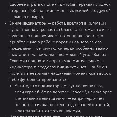
удобнее играть от штанги, чтобы перехват с одной
стороны требовал минимальных усилий, а с другой
— рывка и нырка;
Синие индикаторы
— работа вратаря в REMATCH
существенно упрощается благодаря тому, что игра
буквально подсвечивает потенциальное место
прилёта мяча в районе ворот и немного за его
пределами. Поэтому голкиперам особенно важно
выставить максимально возможный угол обзора.
Если мяч под ногами врага уже мигнул синим, а
индикатора в пределах видимости нет — либо он
полетит в незримый на данный момент край ворот,
либо футболист промахнётся;
Учтите, что индикаторы могут не появиться,
если игрок бьёт по воротам "пасом", или же враг
специально целится мимо — например, хочет
попасть сначала по стене над верхней штангой,
а затем забить отскочивший мяч;
Игра при атаке с флангов
— выходите немного