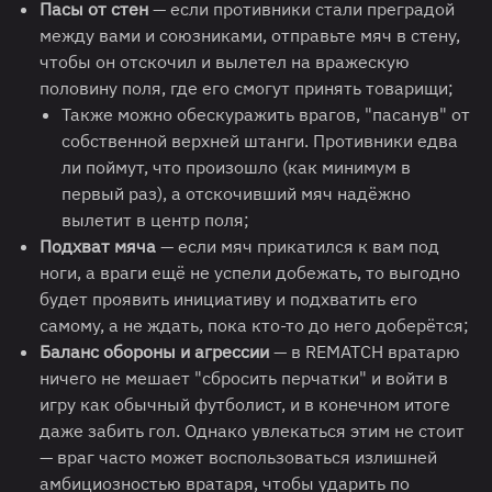
Пасы от стен
— если противники стали преградой
между вами и союзниками, отправьте мяч в стену,
чтобы он отскочил и вылетел на вражескую
половину поля, где его смогут принять товарищи;
Также можно обескуражить врагов, "пасанув" от
собственной верхней штанги. Противники едва
ли поймут, что произошло (как минимум в
первый раз), а отскочивший мяч надёжно
вылетит в центр поля;
Подхват мяча
— если мяч прикатился к вам под
ноги, а враги ещё не успели добежать, то выгодно
будет проявить инициативу и подхватить его
самому, а не ждать, пока кто-то до него доберётся;
Баланс обороны и агрессии
— в REMATCH вратарю
ничего не мешает "сбросить перчатки" и войти в
игру как обычный футболист, и в конечном итоге
даже забить гол. Однако увлекаться этим не стоит
— враг часто может воспользоваться излишней
амбициозностью вратаря, чтобы ударить по