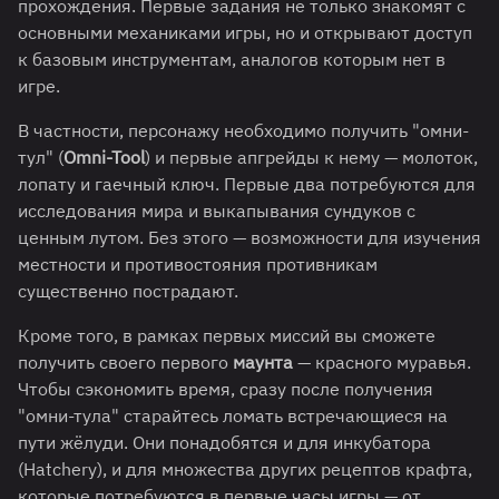
прохождения. Первые задания не только знакомят с
основными механиками игры, но и открывают доступ
к базовым инструментам, аналогов которым нет в
игре.
В частности, персонажу необходимо получить "омни-
тул" (
Omni-Tool
) и первые апгрейды к нему — молоток,
лопату и гаечный ключ. Первые два потребуются для
исследования мира и выкапывания сундуков с
ценным лутом. Без этого — возможности для изучения
местности и противостояния противникам
существенно пострадают.
Кроме того, в рамках первых миссий вы сможете
получить своего первого
маунта
— красного муравья.
Чтобы сэкономить время, сразу после получения
"омни-тула" старайтесь ломать встречающиеся на
пути жёлуди. Они понадобятся и для инкубатора
(Hatchery), и для множества других рецептов крафта,
которые потребуются в первые часы игры — от