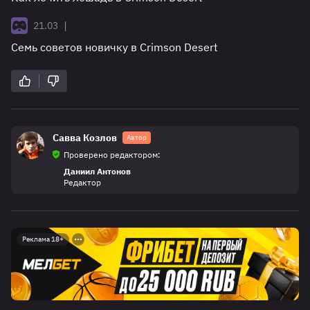
|
21.03
Семь советов новичку в Crimson Desert
Савва Козлов
Автор
Проверено редактором:
Даниил Антонов
Редактор
Реклама 18+