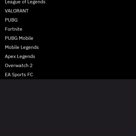
League of Legends
VALORANT
PUBG
Fortnite
PUBG Mobile
Mobile Legends
Apex Legends
Overwatch 2
Реклама 18+
EA Sports FC
Rainbow Six Siege
Rocket League
Genshin Impact
Roblox
Все игры
Разделы