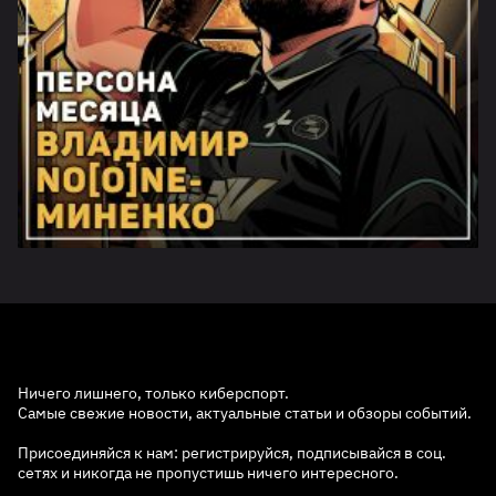
Ничего лишнего, только киберспорт.
Самые свежие новости, актуальные статьи и обзоры событий.
Присоединяйся к нам: регистрируйся, подписывайся в соц.
сетях и никогда не пропустишь ничего интересного.