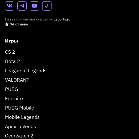
Независимая оценка сайта
Esports.ru
34 отзыва
Игры
CS 2
Dota 2
League of Legends
VALORANT
PUBG
Fortnite
PUBG Mobile
Mobile Legends
Apex Legends
Overwatch 2