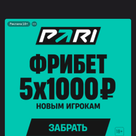
Реклама 18+