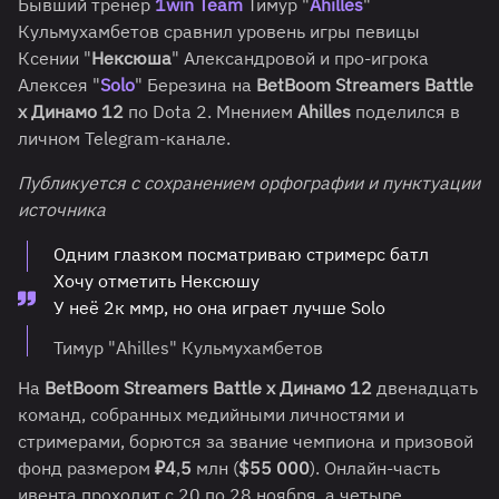
Бывший тренер
1win Team
Тимур "
Ahilles
"
Кульмухамбетов сравнил уровень игры певицы
Ксении "
Нексюша
" Александровой и про-игрока
Алексея "
Solo
" Березина на
BetBoom
Streamers Battle
х Динамо 12
по Dota 2. Мнением
Ahilles
поделился в
личном Telegram-канале.
Публикуется с сохранением орфографии и пунктуации
источника
Одним глазком посматриваю стримерс батл
Хочу отметить Нексюшу
У неё 2к ммр, но она играет лучше Solo
Тимур "Ahilles" Кульмухамбетов
На
BetBoom
Streamers Battle х Динамо 12
двенадцать
команд, собранных медийными личностями и
стримерами, борются за звание чемпиона и призовой
фонд размером
₽4
,
5
млн (
$55 000
). Онлайн-часть
ивента проходит с 20 по 28 ноября, а четыре