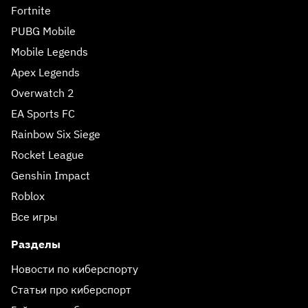
Fortnite
PUBG Mobile
Mobile Legends
Apex Legends
Overwatch 2
EA Sports FC
Rainbow Six Siege
Rocket League
Genshin Impact
Roblox
Все игры
Разделы
Новости по киберспорту
Статьи про киберспорт