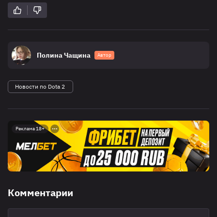
Полина Чащина
Автор
Новости по Dota 2
Реклама 18+
Комментарии