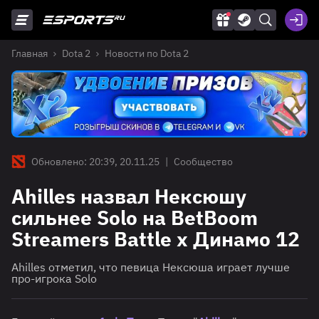
Главная
Dota 2
Новости по Dota 2
Обновлено: 20:39, 20.11.25
|
Сообщество
Ahilles назвал Нексюшу
сильнее Solo на BetBoom
Streamers Battle x Динамо 12
Ahilles отметил, что певица Нексюша играет лучше
про-игрока Solo