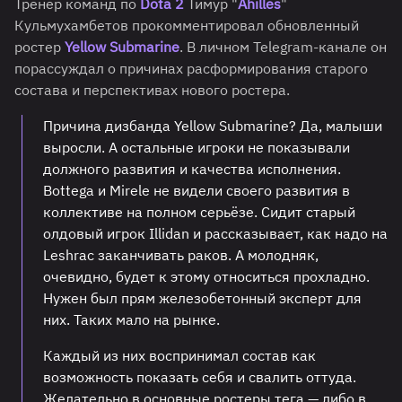
Тренер команд по
Dota 2
Тимур "
Ahilles
"
Кульмухамбетов прокомментировал обновленный
ростер
Yellow Submarine
. В личном Telegram-канале он
порассуждал о причинах расформирования старого
состава и перспективах нового ростера.
Причина дизбанда Yellow Submarine? Да, малыши
выросли. А остальные игроки не показывали
должного развития и качества исполнения.
Bottega и Mirele не видели своего развития в
коллективе на полном серьёзе. Сидит старый
олдовый игрок Illidan и рассказывает, как надо на
Leshrac заканчивать раков. А молодняк,
очевидно, будет к этому относиться прохладно.
Нужен был прям железобетонный эксперт для
них. Таких мало на рынке.
Каждый из них воспринимал состав как
возможность показать себя и свалить оттуда.
Желательно в основные ростеры тега — либо в