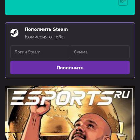
Пополнить Steam
Комиссия от 6%
Пополнить