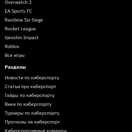
Overwatch 2
EA Sports FC
Rainbow Six Siege
Rocket League
Genshin Impact
Roblox
Все игры
Разделы
Новости по киберспорту
Статьи про киберспорт
Гайды по киберспорту
Вики по киберспорту
Турниры по киберспорту
Прогнозы на киберспорт
Киберспортивные команды