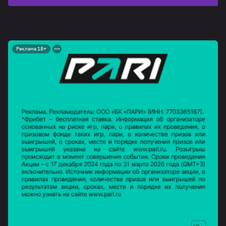
Реклама 18+