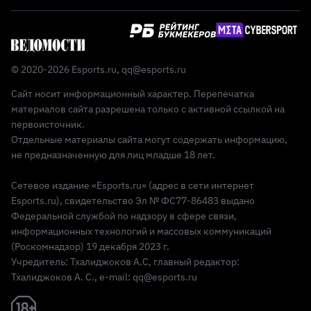
© 2020-2026 Esports.ru,
qq@esports.ru
Сайт носит информационный характер. Перепечатка
материалов сайта разрешена только с активной ссылкой на
первоисточник.
Отдельные материалы сайта могут содержать информацию,
не предназначенную для лиц младше 18 лет.
Сетевое издание «Esports.ru» (адрес в сети интернет
Esports.ru), свидетельство Эл № ФС77-86483 выдано
Федеральной службой по надзору в сфере связи,
информационных технологий и массовых коммуникаций
(Роскомнадзор) 19 декабря 2023 г.
Учредитель: Тхалиджоков А.С, главный редактор:
Тхалиджоков А. С., e-mail: qq@esports.ru
Реклама 18+