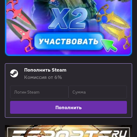
Пополнить Steam
Комиссия от 6%
Пополнить