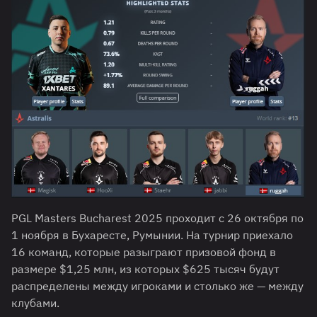
PGL Masters Bucharest 2025 проходит с 26 октября по
1 ноября в Бухаресте, Румынии. На турнир приехало
16 команд, которые разыграют призовой фонд в
размере $1,25 млн, из которых $625 тысяч будут
распределены между игроками и столько же — между
клубами.