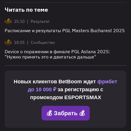
Читать по теме
|
25.10
Результат
Расписание и результаты PGL Masters Bucharest 2025
|
18.05
Сообщество
Device о поражении в финале PGL Astana 2025:
"Нужно принять это и двигаться дальше"
Новых клиентов
BetBoom
ждет
фрибет
до 10 000 ₽
за регистрацию с
промокодом
ESPORTSMAX
💰 Забрать 💰