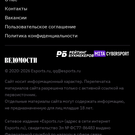
Контакты
Вакансии
Пользовательское соглашение
Политика конфиденциальности
© 2020-2026 Esports.ru,
qq@esports.ru
Сайт носит информационный характер. Перепечатка
материалов сайта разрешена только с активной ссылкой на
первоисточник.
Отдельные материалы сайта могут содержать информацию,
не предназначенную для лиц младше 18 лет.
Сетевое издание «Esports.ru» (адрес в сети интернет
Esports.ru), свидетельство Эл № ФС77-86483 выдано
Федеральной службой по надзору в сфере связи,