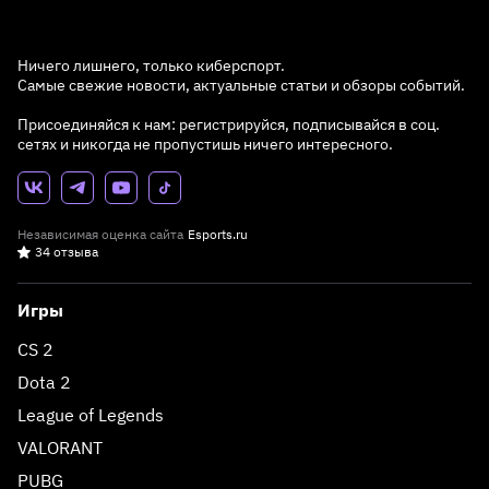
Ничего лишнего, только киберспорт.
Самые свежие новости, актуальные статьи и обзоры событий.
Присоединяйся к нам: регистрируйся, подписывайся в соц.
сетях и никогда не пропустишь ничего интересного.
Независимая оценка сайта
Esports.ru
34 отзыва
Игры
CS 2
Dota 2
League of Legends
VALORANT
PUBG