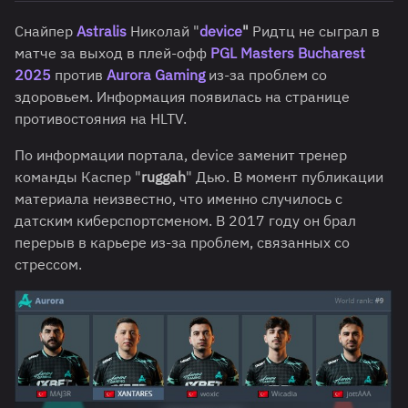
Снайпер
Astralis
Николай "
device
"
Ридтц не сыграл в
матче за выход в плей-офф
PGL Masters Bucharest
2025
против
Aurora Gaming
из-за проблем со
здоровьем. Информация появилась на странице
противостояния на HLTV.
По информации портала, device заменит тренер
команды Каспер "
ruggah
" Дью. В момент публикации
материала неизвестно, что именно случилось с
датским киберспортсменом. В 2017 году он брал
перерыв в карьере из-за проблем, связанных со
стрессом.