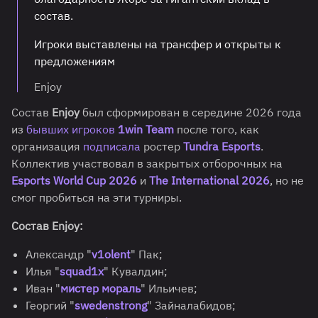
состав.
Игроки выставлены на трансфер и открыты к
предложениям
Enjoy
Состав
Enjoy
был сформирован в середине 2026 года
из
бывших игроков
1win Team
после того, как
организация
подписала
ростер
Tundra Esports
.
Коллектив участвовал в закрытых отборочных на
Esports World Cup 2026
и
The International 2026
, но не
смог пробиться на эти турниры.
Состав Enjoy:
Александр "
v1olent
" Пак;
Илья "
squad1x
" Кувалдин;
Иван "
мистер мораль
" Ильичев;
Георгий "
swedenstrong
" Зайналабидов;