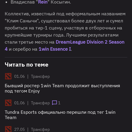
Владислав "
Rein
" Косыгин.
Коллектив, известный под неформальным названием
"Клим Санычи", существовал более двух лет и сумел
пробиться на тир-1 сцену, участвуя в отборочных на
крупнейшие турниры года. Лучшими результатами
стали третье место на
DreamLeague Division 2 Season
4
и серебро на
1win Essence I
.
Читать по теме
|
01.06
Трансфер
Бывший ростер 1win Team продолжит выступления
под тегом Enjoy
|
01.06
Трансфер
1
Tundra Esports официально перешли под тег 1win
Team
|
27.05
Трансфер