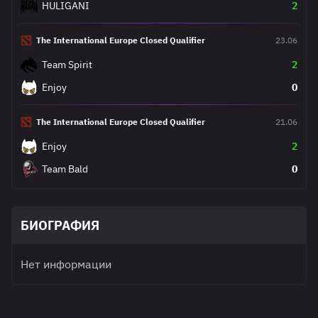
HULIGANI
2
The International Europe Closed Qualifier
23.06
Team Spirit
2
Enjoy
0
The International Europe Closed Qualifier
21.06
Enjoy
2
Team Bald
0
БИОГРАФИЯ
Нет информации