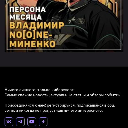
Ничего лишнего, только киберспорт.
Самые свежие новости, актуальные статьи и обзоры событий.
Присоединяйся к нам: регистрируйся, подписывайся в соц.
сетях и никогда не пропустишь ничего интересного.